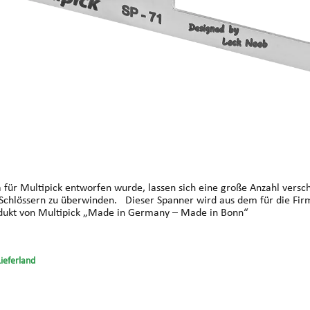
a für Multipick entworfen wurde, lassen sich eine große Anzahl vers
ma Multipick bekannten hochwertigen Federstahl gefertigt
istet dadurch ein sensibles Feedback. Ein Produkt von Multipick „Made in Germany – Made in Bonn“
Lieferland