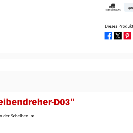
DHL Kleinpake
DHL W
Sped
Abholung bei M
Dieses Produk
eibendreher-D03"
n der Scheiben im