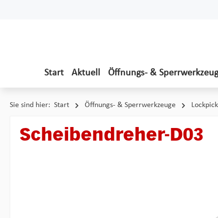
 Hauptinhalt springen
Zur Suche springen
Zur Hauptnavigation springen
Start
Aktuell
Öffnungs- & Sperrwerkzeu
Sie sind hier:
Start
Öffnungs- & Sperrwerkzeuge
Lockpick
Scheibendreher-D03
Bildergalerie überspringen