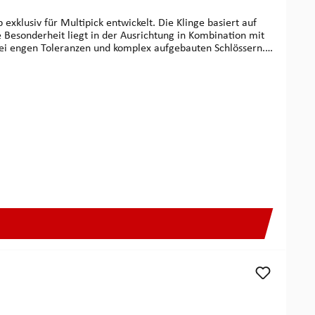
xklusiv für Multipick entwickelt. Die Klinge basiert auf
l bei engen Toleranzen und komplex aufgebauten Schlössern.
sondere bei Hochsicherheits-Bohrmuldenschlössern mit