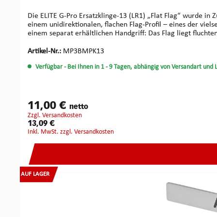
Die ELITE G-Pro Ersatzklinge-13 (LR1) „Flat Flag“ wurde in 
einem unidirektionalen, flachen Flag-Profil – eines der vielseitigsten Designs für die M
einem separat erhältlichen Handgriff: Das Flag liegt flucht
Durch diese Geometrie lassen sich Stifte von beiden Seite
mehreren Stiftreihen – etwa oben/unten oder nebeneinander – ein entscheidender Vorteil. Dank der beidseitigen Nutzba
Artikel-Nr.:
MP3BMPK13
Rechtshänder und reduziert damit den ständigen Wechsel zwischen verschiedenen Picks. Hohe Vielseitigkeit, präzises A
Verfügbar
- Bei Ihnen in 1 - 9 Tagen, abhängig von Versandart und 
komplexen Schließsystemen sind die Vorteile dieses Picks. Daten: Fähnchenlänge: 2 mm Fähnchenbreite: 2.5 mm Fähnchenausladung: 0.00 mm Fähnchenausladung: 0.00 mm
11,00 €
netto
zzgl. Versandkosten
13,09 €
inkl. MwSt. zzgl. Versandkosten
AUF LAGER