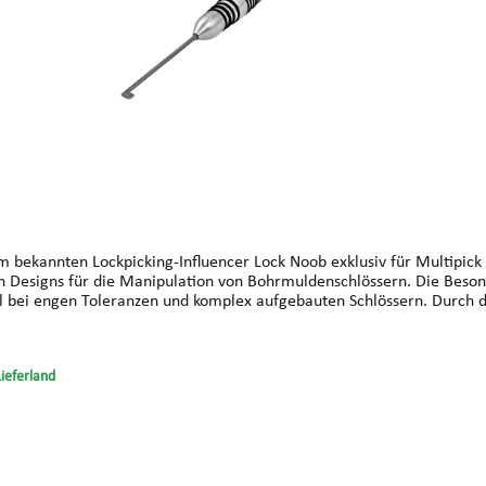
 bekannten Lockpicking-Influencer Lock Noob exklusiv für Multipick
n Bohrmuldenschlössern. Die Besonderheit liegt in der Ausrichtung: Das Flag liegt fluchtend mit
al bei engen Toleranzen und komplex aufgebauten Schlössern. Durch d
ist insbesondere bei Hochsicherheits-Bohrmuldenschlössern mit meh
Lieferland
Schaftdurchmesser: 8.0 mm Länge gesamt: 130 mm Gewicht: 11 g