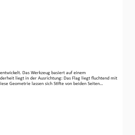
 entwickelt. Das Werkzeug basiert auf einem
iese Geometrie lassen sich Stifte von beiden Seiten
reren Stiftreihen – etwa oben/unten oder nebeneinander –