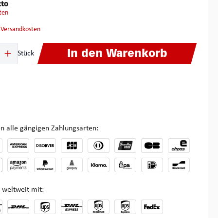
tto
ten
. Versandkosten
ib den gewünschten Wert ein oder benutze die Schaltflächen um die Anzahl zu 
In den Warenkorb
Stück
n alle gängigen Zahlungsarten:
 weltweit mit: