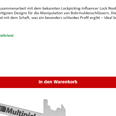
Zusammenarbeit mit dem bekannten Lockpicking-Influencer Lock Noob e
anipulation von Bohrmuldenschlössern. Die Besonderheit liegt in der Ausrichtung in Kombination mit
end mit dem Schaft, was ein besonders schlankes Profil ergibt – idea
n ansteuern, ohne die Drehmomentwirkung zu verlieren. Das ist insbe
rkeit eignet sich der Flat Flag sowohl für Links- als auch für
nsetzen auch bei engen Bauformen, optimales Handling bei
Lieferland
Fähnchenausrichtung: links, rechts Klingenschaft - Ø: 1.15 mm
In den Warenkorb