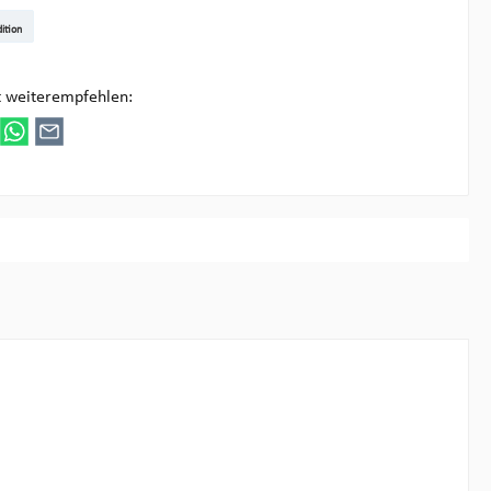
t DE
arenpost Int
DHL Paket
UPS Standard
DHL Express
UPS Expedited
UPS EXPRESS SAVER
FedEx
ition
ultipick
t weiterempfehlen: