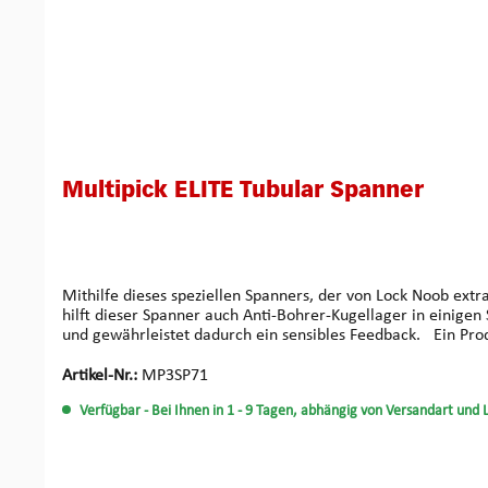
Multipick ELITE Tubular Spanner
Mithilfe dieses speziellen Spanners, der von Lock Noob extr
hilft dieser Spanner auch Anti-Bohrer-Kugellager in einigen Schlössern zu überwinden. Dieser Spanner wird aus dem für die Fir
und gewährle
Artikel-Nr.:
MP3SP71
Verfügbar
- Bei Ihnen in 1 - 9 Tagen, abhängig von Versandart und 