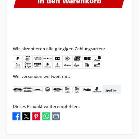
In den Warenkorb
Wir akzeptieren alle gängigen Zahlungsarten:
Wir versenden weltweit mit:
Spedition
DHL Kleinpaket DE
DHL Warenpost Int
DHL Paket
UPS Standard
DHL Express
UPS Expedited
UPS EXPRESS SAVER
FedEx
Abholung bei Multipick
Dieses Produkt weiterempfehlen: