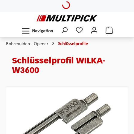
Loading...
Zum Hauptinhalt springen
Navigation
Bohrmulden - Opener
Schlüsselprofile
Schlüsselprofil WILKA-
W3600
Bildergalerie überspringen