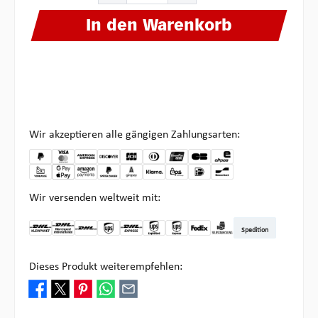
In den Warenkorb
Wir akzeptieren alle gängigen Zahlungsarten:
Wir versenden weltweit mit:
Spedition
DHL Kleinpaket DE
DHL Warenpost Int
DHL Paket
UPS Standard
DHL Express
UPS Expedited
UPS EXPRESS SAVER
FedEx
Abholung bei Multipick
Dieses Produkt weiterempfehlen: