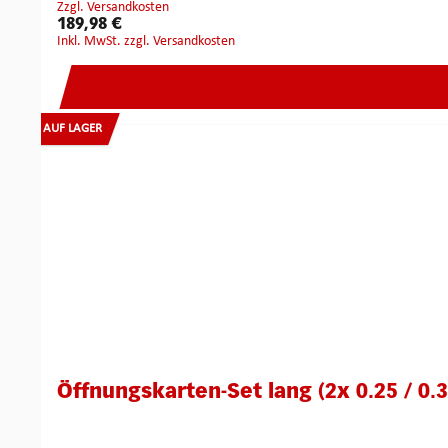
zzgl. Versandkosten
wir Ihnen auch den kostengünstigen Umbau oder die Reparatu
189,98 €
Schwachstellen herausgestellt haben durch Multipick Kompo
inkl. MwSt. zzgl. Versandkosten
zurückerhalten. Abbildung kann vom Original abweichen.
AUF LAGER
Öffnungskarten-Set lang (2x 0.25 / 0.