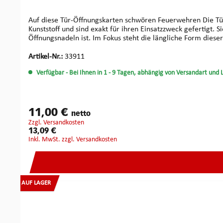
Auf diese Tür-Öffnungskarten schwören Feuerwehren Die Türfallenöffnungskarten im Set, in den Stärken 0.25, 0.35 und 0.5 mm (zu je 2 Stück), bestehen aus einem speziell angepassten
Kunststoff und sind exakt für ihren Einsatzzweck gefertigt. 
Öffnungsnadeln ist. Im Fokus steht die längliche Form dieser Karten (Maße: 230 x 80 mm). Sie macht die Arbeit vor Ort deutlich praktischer und überzeugt in Flexibilität und Handhabung –
besonders, wenn es richtig schnell gehen muss.
Artikel-Nr.:
33911
Verfügbar
- Bei Ihnen in 1 - 9 Tagen, abhängig von Versandart und 
11,00 €
netto
zzgl. Versandkosten
13,09 €
inkl. MwSt. zzgl. Versandkosten
AUF LAGER