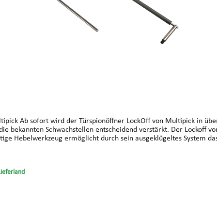
llt. Wir haben die
ie bekannten Schwachstellen entscheidend verstärkt. Der Lockoff von 
Selbstverriegelung einzusetzen. Unserer Meinung nach gehört auch die
er Länge justiert. Dabei gilt es das Gestänge des Lockoff von der Mi
Lieferland
 Hebelarm liegt auf dem innen liegenden Drücker auf. Der Gummistopf
 liegenden Arm lässt sich nun der Drücker betätigen. Das Justieren 
 tief genug gedrückt wurde. Ist er zu lang, kann die Kraft nicht ausre
r und neu zu justieren. Der Türspion lässt sich einfach von außen mi
uf dem Türblatt zu hinterlassen. Mit dem von uns entwickelten Locko
aschine oder Schraubendreher einspannen und mit dem nötigen Gegendruck d