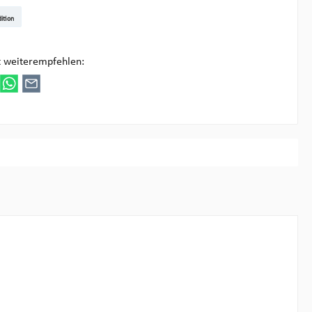
t DE
arenpost Int
DHL Paket
UPS Standard
DHL Express
UPS Expedited
UPS EXPRESS SAVER
FedEx
ition
ultipick
t weiterempfehlen: