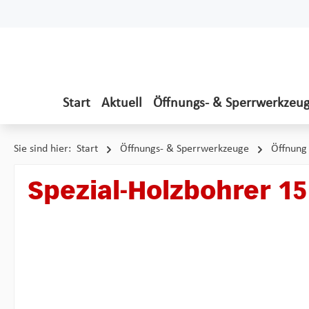
 Hauptinhalt springen
Zur Suche springen
Zur Hauptnavigation springen
Start
Aktuell
Öffnungs- & Sperrwerkzeu
Sie sind hier:
Start
Öffnungs- & Sperrwerkzeuge
Öffnung 
Spezial-Holzbohrer 1
Bildergalerie überspringen