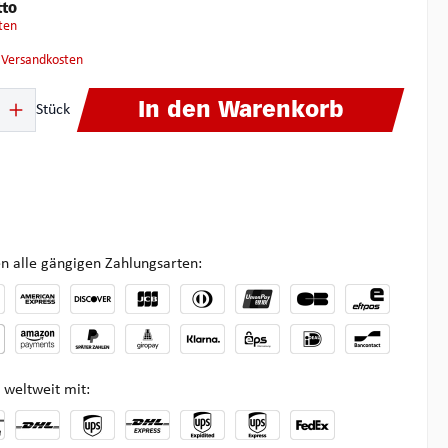
tto
ten
. Versandkosten
ib den gewünschten Wert ein oder benutze die Schaltflächen um die Anzahl zu 
In den Warenkorb
Stück
n alle gängigen Zahlungsarten:
 weltweit mit: