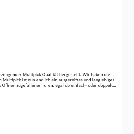
Multipick ist nun endlich ein ausgereiftes und langlebiges
ses Öffnungswerkzeug in eine professionelle Ausrüstung für
tte der Spion-Bohrung an entsprechend der Entfernung zum
en an seiner Spitze verhindert Beschädigungen beim
des Hebelarmes vor der Tür ist sehr wichtig! Wurde er zu
ichend übertragen werden. Bei einer Fehljustierung ist der in
t der gekröpften Spezialzange ablösen, wobei Vorsicht
ff - Türspion Turbo-Helfer entfernt man im Handumdrehen
en Türspion „rausschrauben“. Ab sofort bieten