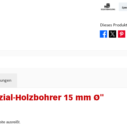
DHL Kleinpake
DHL W
Sped
Abholung bei M
Dieses Produk
tungen
zial-Holzbohrer 15 mm Ø"
ite ausreißt.