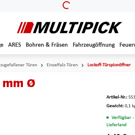
Loading...
ge
ARES
Bohren & Fräsen
Fahrzeugöffnung
Feuer
zugefallener Türen
Einzelfalz-Türen
Lockoff-Türspionöffner
5 mm Ø
Artikel-Nr.:
55
Gewicht:
0,1 k
Verfügbar
-
Lieferland