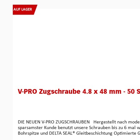
Produktgalerie überspringen
AUF LAGER
V-PRO Zugschraube 4.8 x 48 mm - 50 
DIE NEUEN V-PRO ZUGSCHRAUBEN Hergestellt nach modernsten technologischen Erkenntnissen. Sehr leistungsstark! Hohe Zug- und Bruchlast in Verbindung mit hoher Torsion Unser
sparsamster Kunde benutzt unsere Schrauben bis zu 6 mal wieder - was sollen wir dagegen tun? Kein Vorbohren erf
Bohrspitze und DELTA SEAL® Gleitbeschichtung Optimierte Gewindegeometrie- und Schraubenlänge! Maximale Haltekraft in jedem Zylinderprofil Einhändiges Eindrehen ohne Schraubfix-
Bitadapter! Egal ob händisch oder mit dem Akkuschrauber durch patentierten SIT® 20 Bit-Antrieb (ist voll abwärts kompatibel zum TORX20) Ein großer Vorteil des SIT 20 Antriebs ist der,