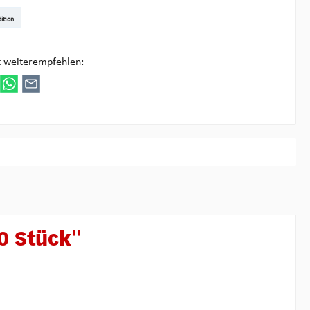
t DE
arenpost Int
DHL Paket
UPS Standard
DHL Express
UPS Expedited
UPS EXPRESS SAVER
FedEx
ition
ultipick
t weiterempfehlen:
0 Stück"