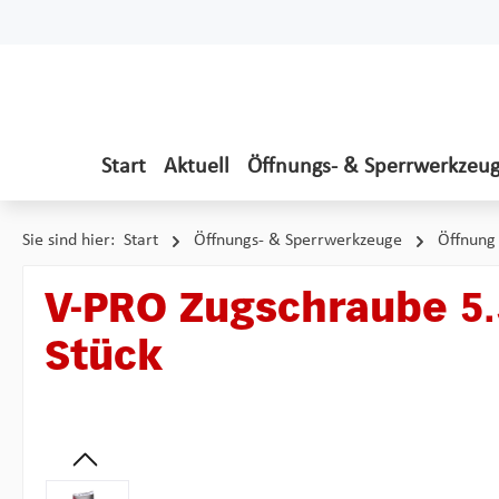
 Hauptinhalt springen
Zur Suche springen
Zur Hauptnavigation springen
Start
Aktuell
Öffnungs- & Sperrwerkzeu
Sie sind hier:
Start
Öffnungs- & Sperrwerkzeuge
Öffnung
V-PRO Zugschraube 5.
Stück
Bildergalerie überspringen