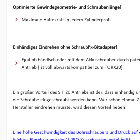
Optimierte Gewindegeometrie- und Schraubenlänge!
Maximale Haltekraft in jedem Zylinderprofil
Einhändiges Eindrehen ohne Schraubfix-Bitadapter!
Egal ob händisch oder mit dem Akkuschrauber durch patent
Antrieb (ist voll abwärts kompatibel zum TORX20)
Ein großer Vorteil des SIT 20 Antriebs ist der, dass einhändig
die Schraube eingeschraubt werden kann. Wer schon einmal 
Hersteller eindrehen musste, wird diesen Vorteil lieben!
Eine hohe Geschwindigkeit des Bohrschraubers und Druck auf d
leichtes Einschrauben der V-PRO Zugschraube vorteilhaft!