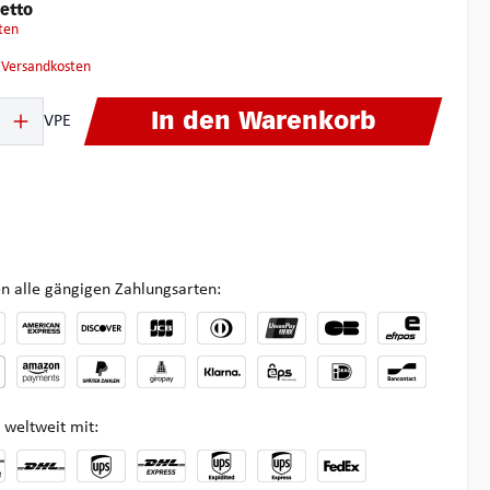
etto
ten
. Versandkosten
ib den gewünschten Wert ein oder benutze die Schaltflächen um die Anzahl zu 
In den Warenkorb
VPE
n alle gängigen Zahlungsarten:
 weltweit mit: