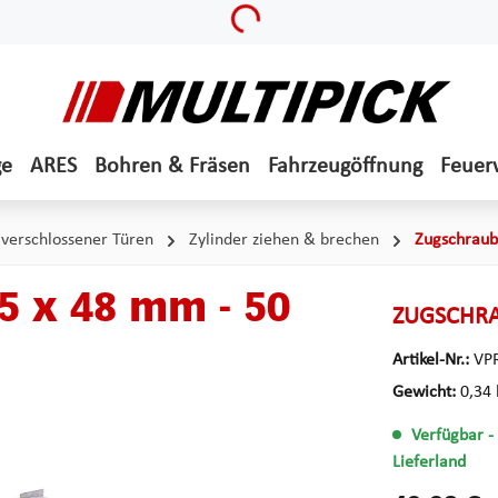
Loading...
ge
ARES
Bohren & Fräsen
Fahrzeugöffnung
Feuer
 verschlossener Türen
Zylinder ziehen & brechen
Zugschrau
5 x 48 mm - 50
ZUGSCHRA
Artikel-Nr.:
VP
Gewicht:
0,34 
Verfügbar
-
Lieferland