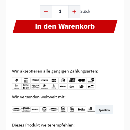
Produkt Anzahl: Gib den gewünschten Wert ein oder ben
Stück
In den Warenkorb
Wir akzeptieren alle gängigen Zahlungsarten:
Wir versenden weltweit mit:
Spedition
DHL Kleinpaket DE
DHL Warenpost Int
DHL Paket
UPS Standard
DHL Express
UPS Expedited
UPS EXPRESS SAVER
FedEx
Abholung bei Multipick
Dieses Produkt weiterempfehlen: