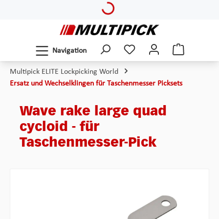
Loading...
Zum Hauptinhalt springen
Navigation
Multipick ELITE Lockpicking World
Ersatz und Wechselklingen für Taschenmesser Picksets
Wave rake large quad
cycloid - für
Taschenmesser-Pick
Bildergalerie überspringen