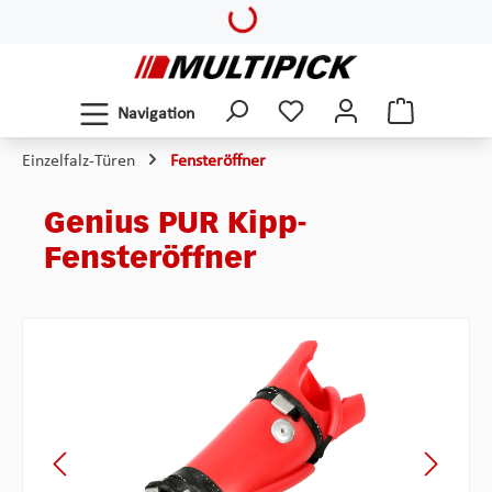
Loading...
Zum Hauptinhalt springen
Navigation
Einzelfalz-Türen
Fensteröffner
Genius PUR Kipp-
Fensteröffner
Bildergalerie überspringen