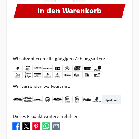
In den Warenkorb
Wir akzeptieren alle gängigen Zahlungsarten:
Wir versenden weltweit mit:
Spedition
DHL Kleinpaket DE
DHL Warenpost Int
DHL Paket
UPS Standard
DHL Express
UPS Expedited
UPS EXPRESS SAVER
FedEx
Abholung bei Multipick
Dieses Produkt weiterempfehlen: