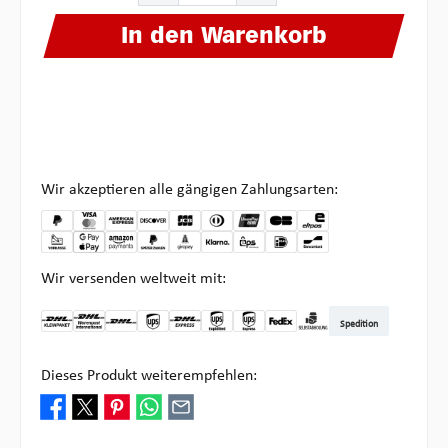
In den Warenkorb
Wir akzeptieren alle gängigen Zahlungsarten:
Wir versenden weltweit mit:
Spedition
DHL Kleinpaket DE
DHL Warenpost Int
DHL Paket
UPS Standard
DHL Express
UPS Expedited
UPS EXPRESS SAVER
FedEx
Abholung bei Multipick
Dieses Produkt weiterempfehlen: