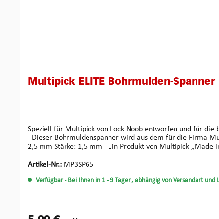
Multipick ELITE Bohrmulden-Spanner 
Speziell für Multipick von Lock Noob entworfen und für die
Dieser Bohrmuldenspanner wird aus dem für die Firma Multipick bekannten hochwertigem Federstahl gefertigt und gewährleistet dadurch ein sensibles Feedback. Maße: Schenkelbreite:
2,5 mm Stärke: 1,5 mm Ein Produkt von Multi
Artikel-Nr.:
MP3SP65
Verfügbar
- Bei Ihnen in 1 - 9 Tagen, abhängig von Versandart und 