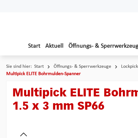
 Hauptinhalt springen
Zur Suche springen
Zur Hauptnavigation springen
Start
Aktuell
Öffnungs- & Sperrwerkzeu
Sie sind hier:
Start
Öffnungs- & Sperrwerkzeuge
Lockpick
Multipick ELITE Bohrmulden-Spanner
Multipick ELITE Bohr
1.5 x 3 mm SP66
Bildergalerie überspringen