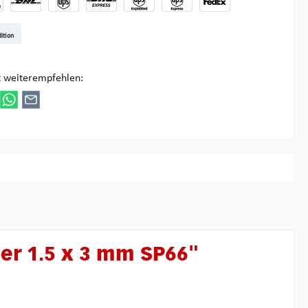
t DE
arenpost Int
DHL Paket
UPS Standard
DHL Express
UPS Expedited
UPS EXPRESS SAVER
FedEx
ition
ultipick
t weiterempfehlen:
er 1.5 x 3 mm SP66"