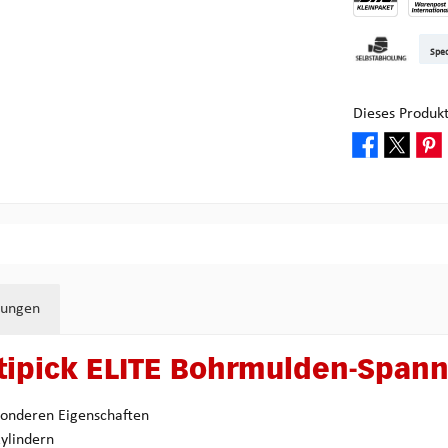
DHL Kleinpake
DHL W
Sped
Abholung bei M
Dieses Produk
tungen
tipick ELITE Bohrmulden-Spann
esonderen Eigenschaften
Zylindern