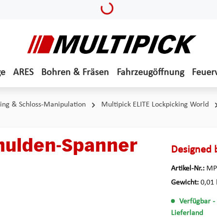
Loading...
ge
ARES
Bohren & Fräsen
Fahrzeugöffnung
Feuer
ing & Schloss-Manipulation
Multipick ELITE Lockpicking World
mulden-Spanner
Designed 
Artikel-Nr.:
MP
Gewicht:
0,01 
Verfügbar
-
Lieferland