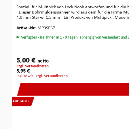
Speziell für Multipick von Lock Noob entworfen und für die
Dieser Bohrmuldenspanner wird aus dem für die Firma Multipick bekannten hochwertigem Federstahl gefertigt und gewährleistet dadurch ein sensibles Feedback. Maße: Schenkelbreite:
4,0 mm Stärke: 1,5 mm Ein Produkt von Multi
Artikel-Nr.:
MP3SP67
Verfügbar
- Bei Ihnen in 1 - 9 Tagen, abhängig von Versandart und 
5,00 €
netto
zzgl. Versandkosten
5,95 €
inkl. MwSt. zzgl. Versandkosten
AUF LAGER