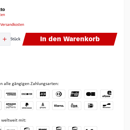
tto
ten
. Versandkosten
ib den gewünschten Wert ein oder benutze die Schaltflächen um die Anzahl zu 
In den Warenkorb
Stück
n alle gängigen Zahlungsarten:
 weltweit mit: