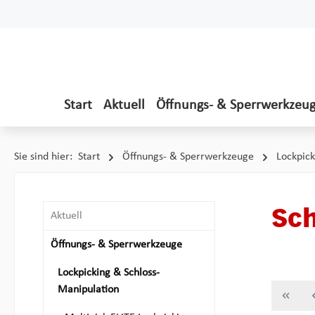
 Hauptinhalt springen
Zur Suche springen
Zur Hauptnavigation springen
Start
Aktuell
Öffnungs- & Sperrwerkzeu
Sie sind hier:
Start
Öffnungs- & Sperrwerkzeuge
Lockpick
Sch
Aktuell
Öffnungs- & Sperrwerkzeuge
Lockpicking & Schloss-
Manipulation