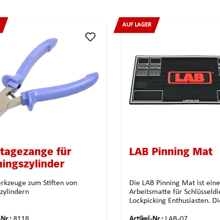
AUF LAGER
tagezange für
LAB Pinning Mat
ningszylinder
erkzeuge zum Stiften von
Die LAB Pinning Mat ist eine
ßzylindern
Arbeitsmatte für Schlüsseld
Lockpicking Enthusiasten. D
bietet verschiedene Arbeits
so dass an mehreren Zylinde
-Nr.:
8118
Artikel-Nr.:
LAB-07