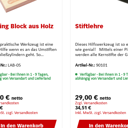
ing Block aus Holz
Stiftlehre
 praktische Werkzeug ist eine
Dieses Hilfswerkzeug ist so 
Hilfe wenn es an das Umstiften
wie genial! Mittels einer Pinzette
ließzylindern geht. So
werden alle Kernstifte der 
en Sie den genauen Überblick
nach in den Schlitz eingefüh
rtauschen keine Stifte oder
nach links oder rechts versc
-Nr.:
LAB-05
Artikel-Nr.:
90101
Positionen. Der sauber
sie sich festklemmen. Eine L
ügbar
- Bei Ihnen in 1 - 9 Tagen,
Verfügbar
- Bei Ihnen in 1 - 9 
itete Pinning Block besteht aus
alle Fabrikate und Stiftlänge
g von Versandart und Lieferland
abhängig von Versandart und Lie
lz und hat Platz für fünf
haben Sie die richtige Stiftl
ergehäuse und ein bis sieben
sofort griffbereit und optima
erte Stiftausschnitte für Pins.
Vorteile: Messfreies, schnelles
a.: 11,5 x 12,7 x 2,0 cm.
Sortieren der Kernstifte da
00 €
29,00 €
netto
netto
aufwendige Einzelvermessu
ersandkosten
zzgl. Versandkosten
Kernstifte entfällt. Anwendung für
 €
34,51 €
alle gängigen Fabrikate und
wSt. zzgl. Versandkosten
inkl. MwSt. zzgl. Versandkosten
Kernstiftlängen Fester Stand durch
schwere Ausführung Qualität aus
In den Warenkorb
In den Warenko
dem Hause Multipick