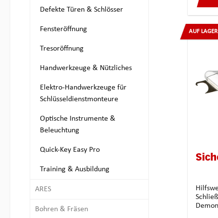
Defekte Türen & Schlösser
Fensteröffnung
AUF LAGER
Tresoröffnung
Handwerkzeuge & Nützliches
Elektro-Handwerkzeuge für
Schlüsseldienstmonteure
Optische Instrumente &
Beleuchtung
Quick-Key Easy Pro
Sich
Training & Ausbildung
Hilfsw
ARES
Schließzylinder
Demont
Bohren & Fräsen
aus ge