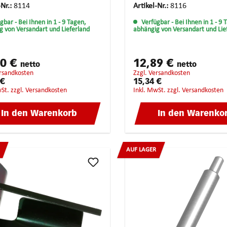
 von Sicherungsringen der
-Nr.:
8114
Artikel-Nr.:
8116
en Materialien geeignet. Im
ügbar
- Bei Ihnen in 1 - 9 Tagen,
Verfügbar
- Bei Ihnen in 1 - 9 
misch geformten Handgriff
g von Versandart und Lieferland
abhängig von Versandart und Lie
t sich eine Ersatzklinge.
50 €
12,89 €
netto
netto
ersandkosten
zzgl. Versandkosten
 €
15,34 €
wSt. zzgl. Versandkosten
inkl. MwSt. zzgl. Versandkosten
In den Warenkorb
In den Warenko
AUF LAGER