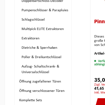
Doppelbartschloss-Decoder
Pumpenschlösser & Parapluies
Schlagschlüssel
Pinn
Multipick ELITE Extraktoren
Dieses
Extraktoren
große 
von Sch
Dietriche & Sperrhaken
behalt
und ve
Artikel
Poller & Dreikantschlüssel
deren 
Verf
gearbe
abhängi
Ahornho
Aufzug- Schaltschrank- &
Zylind
Universalschlüssel
nummeri
Maße c
35,
Öffnung zugefallener Türen
zzgl. V
41,65
Öffnung verschlossener Türen
inkl. M
Komplette Sets