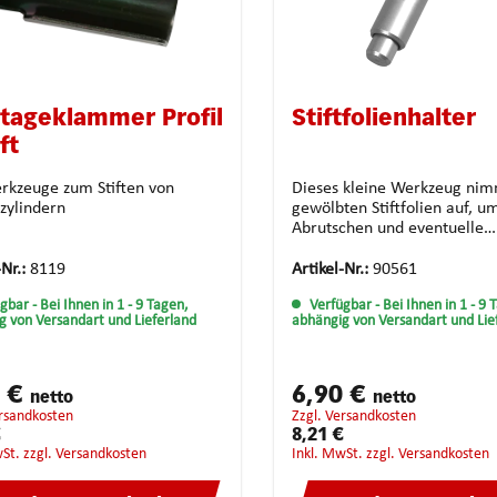
tageklammer Profil
Stiftfolienhalter
ft
erkzeuge zum Stiften von
Dieses kleine Werkzeug nim
ßzylindern
gewölbten Stiftfolien auf, u
Abrutschen und eventuelle
Fingerverletzungen zu vermeid
Aufnahme einer Stiftfolie wi
-Nr.:
8119
Artikel-Nr.:
90561
Ende des Halters einfach auf
ügbar
- Bei Ihnen in 1 - 9 Tagen,
Verfügbar
- Bei Ihnen in 1 - 9 
feste Oberfläche geklopft, d
g von Versandart und Lieferland
abhängig von Versandart und Lie
Plättchen wird auf die gewü
Länge zwischen Metallhülse
Stäbchen eingespannt und d
Zurückziehen desselben arre
0 €
6,90 €
netto
netto
ersandkosten
zzgl. Versandkosten
8,21 €
wSt. zzgl. Versandkosten
inkl. MwSt. zzgl. Versandkosten