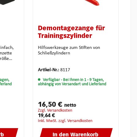
Demontagezange für
Trainingszylinder
einfach,
Hilfswerkzeuge zum Stiften von
Schließzylindern
Größe
rt und
hoben bis
Artikel-Nr.:
8117
ehre für
Tagen,
Verfügbar
- Bei Ihnen in 1 - 9 Tagen,
n. So
ferland
abhängig von Versandart und Lieferland
änge
l sortiert.
16,50 €
netto
ng der
zzgl. Versandkosten
19,64 €
inkl. MwSt. zzgl. Versandkosten
rb
In den Warenkorb