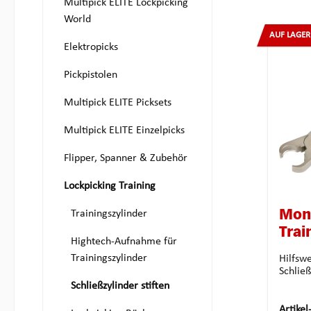
Multipick ELITE Lockpicking
World
AUF LAGER
Elektropicks
Pickpistolen
Multipick ELITE Picksets
Multipick ELITE Einzelpicks
Flipper, Spanner & Zubehör
Lockpicking Training
Trainingszylinder
Mon
Trai
Hightech-Aufnahme für
Trainingszylinder
Hilfsw
Schlie
Schließzylinder stiften
Artikel