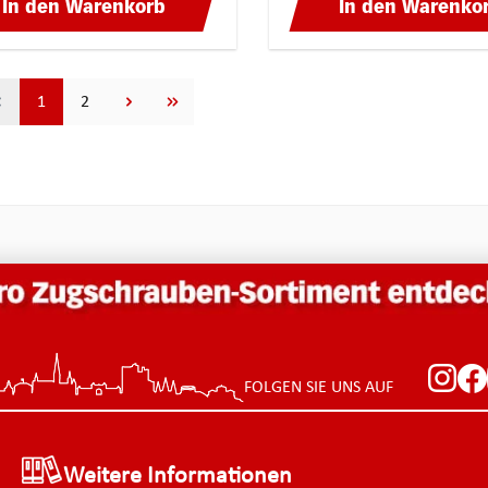
In den Warenkorb
In den Warenko
Seite
Seite
1
2
FOLGEN SIE UNS AUF
Weitere Informationen