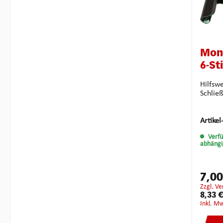
Mon
6-Sti
Hilfsw
Schlie
Artikel
Verf
abhängi
7,0
zzgl. V
8,33 €
inkl. M