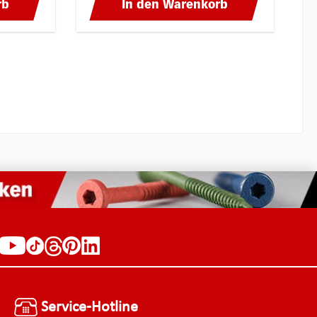
rb
In den Warenkorb
Schlosskörper gedrückt. In der
entsprechenden Größe und Stärke
hergestellt, behalten diese Plättchen
vor allem ihre Schärfe und gewähren
eine lange Lebensdauer.
Service-Hotline