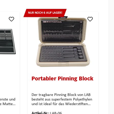
NUR NOCH 6 AUF LAGER!
Portabler Pinning Block
Der tragbare Pinning Block von LAB
ienste und
besteht aus superfestem Polyethylen
ie Matte
und ist ideal für das Wiederstiften
bereiche,
mehrerer Zylinder. Dieser portable
rn bzw.
Stiftblock bietet Platz für vier
Artikel-Nr.:
LAB-06