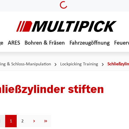
Loading...
ge
ARES
Bohren & Fräsen
Fahrzeugöffnung
Feuer
ing & Schloss-Manipulation
Lockpicking Training
Schließzylin
ließzylinder stiften
Seite
Seite
1
2