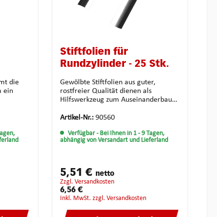
Stiftfolien für
Rundzylinder - 25 Stk.
mt die
Gewölbte Stiftfolien aus guter,
m ein
rostfreier Qualität dienen als
Hilfswerkzeug zum Auseinanderbauen
en. Zur
von Rundzylindern. Nachdem von
rd das
einer Seite des Zylinders ein
Artikel-Nr.:
90560
 eine
Schlüsselrohling in den Schließkanal
Tagen,
Verfügbar
- Bei Ihnen in 1 - 9 Tagen,
as
eingeführt wurde, wird von der
ferland
abhängig von Versandart und Lieferland
nschte
anderen Seite die Stiftfolie zwischen
 und
Schlosskörper und Zylinderkern
urch
geschoben. Beim vorsichtigen
tiert.
Herausziehen des Rohlings wird
5,51 €
netto
gleichzeitig die Stiftfolie
zzgl. Versandkosten
nachgeschoben, bis diese vollständig
6,56 €
die oberen von den unteren Stiften
inkl. MwSt. zzgl. Versandkosten
getrennt hat. Mit Hilfe des Followers
wird der Zylinderkern aus dem