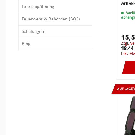
Öffnen
Artikel
Fahrzeugöffnung
gängig
Verf
ergono
abhängi
Feuerwehr & Behörden (BOS)
befinde
Schulungen
15,
zzgl. V
Blog
18,44
inkl. M
AUF LAGER