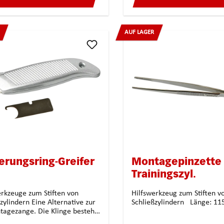
AUF LAGER
erungsring-Greifer
Montagepinzette 
Trainingszyl.
erkzeuge zum Stiften von
Hilfswerkzeug zum Stiften v
n Eine Alternative zur
agezange. Die Klinge besteht
härtetem Stahl und ist zum