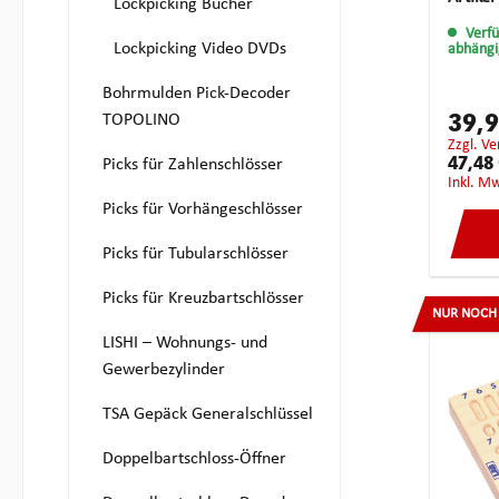
Lockpicking Bücher
Verf
Lockpicking Video DVDs
abhängi
Bohrmulden Pick-Decoder
TOPOLINO
39,
zzgl. V
Picks für Zahlenschlösser
47,48
inkl. M
Picks für Vorhängeschlösser
Picks für Tubularschlösser
Picks für Kreuzbartschlösser
NUR NOCH 
LISHI – Wohnungs- und
Gewerbezylinder
TSA Gepäck Generalschlüssel
Doppelbartschloss-Öffner