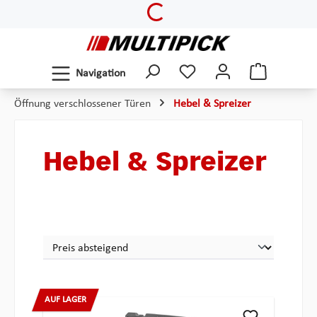
Loading...
Zum Hauptinhalt springen
Navigation
Öffnung verschlossener Türen
Hebel & Spreizer
Hebel & Spreizer
AUF LAGER