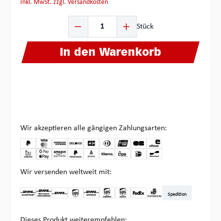
inkl. MwSt. zzgl. Versandkosten
Produkt Anzahl: Gib den gewünschten Wert ein oder ben
Stück
In den Warenkorb
Wir akzeptieren alle gängigen Zahlungsarten:
Wir versenden weltweit mit:
Spedition
DHL Kleinpaket DE
DHL Warenpost Int
DHL Paket
UPS Standard
DHL Express
UPS Expedited
UPS EXPRESS SAVER
FedEx
Abholung bei Multipick
Dieses Produkt weiterempfehlen: