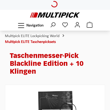
Loading...
Zum Hauptinhalt springen
Navigation
Multipick ELITE Lockpicking World
Multipick ELITE Taschenpicksets
Taschenmesser-Pick
Blackline Edition + 10
Klingen
Bildergalerie überspringen