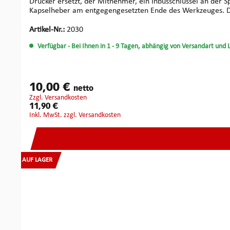
Drücker ersetzt, der Mitnehmer, ein Inbusschlüssel an der 
Kapselheber am entgegengesetzten Ende des Werkzeuges. Die M
hält auch eine kurze Ausführung (Art-Nr. 2031) für Sie berei
Artikel-Nr.:
2030
Verfügbar
- Bei Ihnen in 1 - 9 Tagen, abhängig von Versandart und 
10,00 €
netto
zzgl. Versandkosten
11,90 €
inkl. MwSt. zzgl. Versandkosten
AUF LAGER