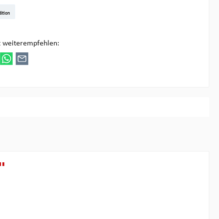
t DE
arenpost Int
DHL Paket
UPS Standard
DHL Express
UPS Expedited
UPS EXPRESS SAVER
FedEx
ition
ultipick
t weiterempfehlen:
"