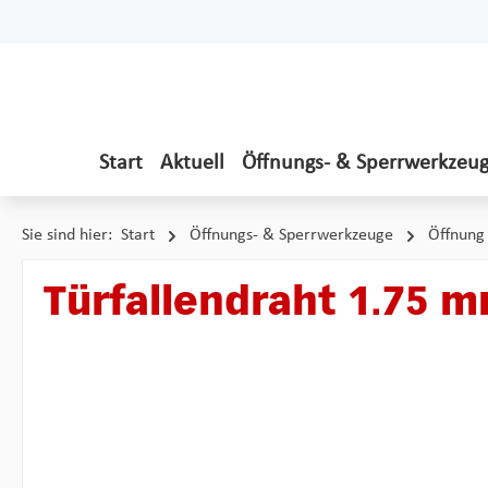
 Hauptinhalt springen
Zur Suche springen
Zur Hauptnavigation springen
Start
Aktuell
Öffnungs- & Sperrwerkzeu
Sie sind hier:
Start
Öffnungs- & Sperrwerkzeuge
Öffnung 
Türfallendraht 1.75 
Bildergalerie überspringen