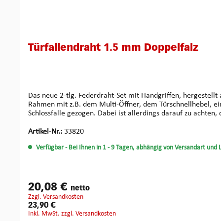
Türfallendraht 1.5 mm Doppelfalz
Das neue 2-tlg. Federdraht-Set mit Handgriffen, hergestell
Rahmen mit z.B. dem Multi-Öffner, dem Türschnellhebel, ei
Schlossfalle gezogen. Dabei ist allerdings darauf zu achten
Werkzeugspitze etwas gegen die Falle verdreht und die Tür 
Artikel-Nr.:
33820
Verfügbar
- Bei Ihnen in 1 - 9 Tagen, abhängig von Versandart und 
20,08 €
netto
zzgl. Versandkosten
23,90 €
inkl. MwSt. zzgl. Versandkosten