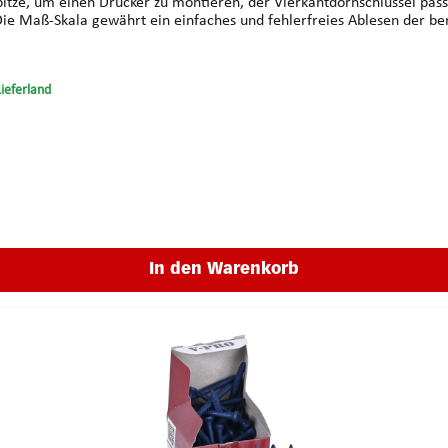
Spitze, um einen Drücker zu montieren, der Vierkantdornschlüssel pa
aß-Skala gewährt ein einfaches und fehlerfreies Ablesen der benötigte
t. Dieser Bautenschlüssel ist ideal bei Notöffnungen.
Lieferland
In den Warenkorb