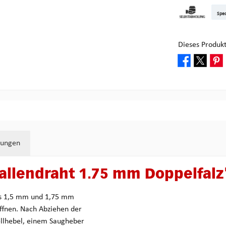
DHL Kleinpake
DHL W
Sped
Abholung bei M
Dieses Produk
tungen
allendraht 1.75 mm Doppelfalz
aus 1,5 mm und 1,75 mm
öffnen. Nach Abziehen der
llhebel, einem Saugheber