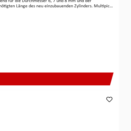
ssend für die Durchmesser 6, 7 und 8 mm und der
n Länge des neu einzubauenden Zylinders. Multipick