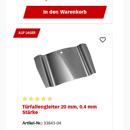
In den Warenkorb
AUF LAGER
Türfallengleiter 20 mm, 0.4 mm
Durchschnittliche Bewertung von 5 von 5
Stärke
Artikel-Nr.:
33843-04