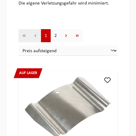
Die eigene Verletzungsgefahr wird minimiert.
Seite
Seite
1
2
AUF LAGER