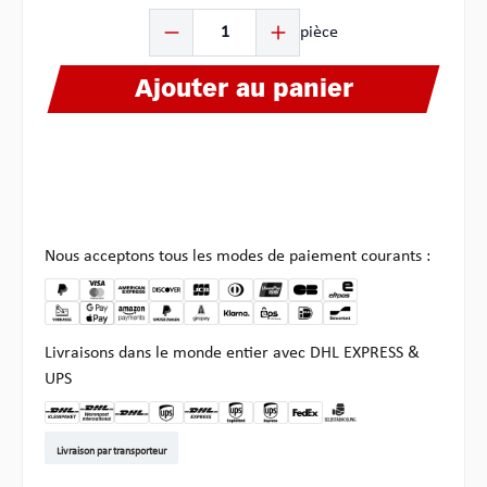
Quantité de produit : Entrez la quantité souhaitée ou u
pièce
Ajouter au panier
Nous acceptons tous les modes de paiement courants :
Livraisons dans le monde entier avec DHL EXPRESS &
UPS
DHL Kleinpaket DE
DHL Warenpost Int
DHL Paket
UPS Standard EU
DHL Express
UPS Expedited
UPS EXPRESS SAVER
FedEx
Enlèvement chez Multi
Livraison par transporteur