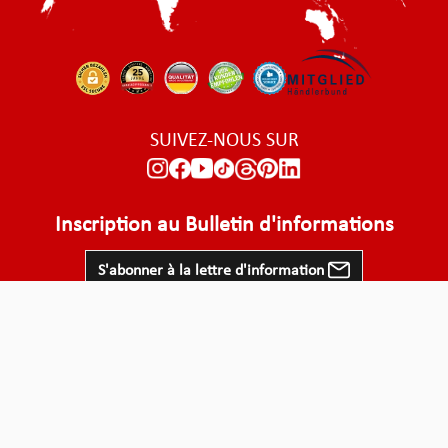
SUIVEZ-NOUS SUR
Inscription au Bulletin d'informations
S'abonner à la lettre d'information
Tous les prix sont hors TVA plus
, frais d'expédition
et éventuels frais de
livraison, sauf indication contraire.
© 2026 - Multipick Direct GmbH
sur les produits Multipick
sur Multipick