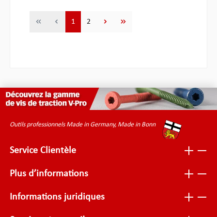
Page
Page
1
2
Outils professionnels Made in Germany, Made in Bonn
Service Clientèle
Plus d’informations
Informations juridiques