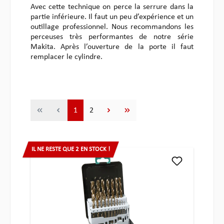
Avec cette technique on perce la serrure dans la
partie inférieure. Il faut un peu d’expérience et un
outillage professionnel. Nous recommandons les
perceuses très performantes de notre série
Makita. Après l’ouverture de la porte il faut
remplacer le cylindre.
Page
Page
1
2
IL NE RESTE QUE 2 EN STOCK !