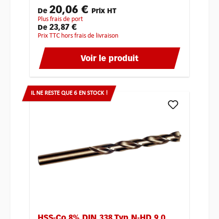
20,06 €
De
Prix HT
plus frais de port
23,87 €
De
Prix TTC hors frais de livraison
Voir le produit
IL NE RESTE QUE 6 EN STOCK !
HSS-Co 8% DIN 338 Typ N-HD 9,0