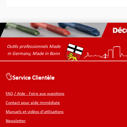
devena
fixer l
serrage
nouvel
cylindr
tous le
présen
En plus
vis mol
Outils professionnels Made
mainten
in Germany, Made in Bonn
peut s
le cyli
Mainten
Nord-A
possib
Service Clientèle
du cylindre. Si v
recher
d’entr
FAQ / Aide - Foire aux questions
vous r
et TCSS
Contact pour aide immédiate
par ©M
parfaite
Manuels et vidéos d’utilisations
proposo
person
Newsletter
même l