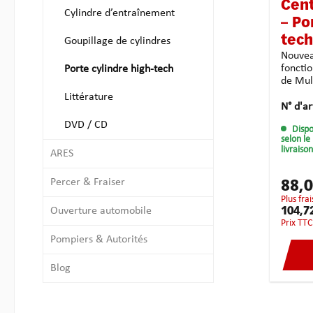
Cent
Cylindre d’entraînement
– Po
tech
Goupillage de cylindres
Nouvea
fonctio
Porte cylindre high-tech
de Multipick ! Ma
bien a
Littérature
Américain ! Centurio
N° d'ar
produi
DVD / CD
Dispo
©Multi
selon le
fraise
livraison
ARES
alumin
Centuri
de la 
Percer & Fraiser
88,
génial
plus fra
surface
Ouverture automobile
104,7
Centur
Prix TT
pied él
Pompiers & Autorités
masse g
solide.
Blog
caoutc
Centur
lors d
les sur