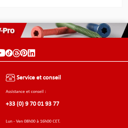
Service et conseil
Assistance et conseil :
+33 (0) 9 70 01 93 77
Lun - Ven 08h00 à 16h00 CET.