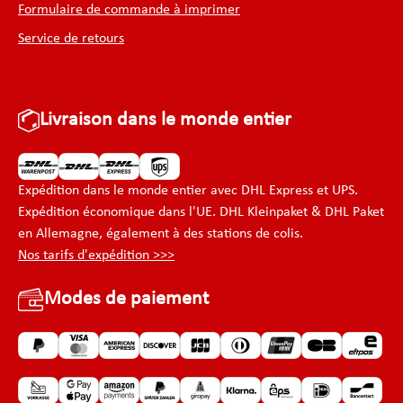
Formulaire de commande à imprimer
possibl
des tec
Service de retours
modern
motifs 
N’hési
conseil. Couleur: aluminium (EN
7075) Le Centurion est livré démonté.
Livraison dans le monde entier
Une cl
Dimensions : Ha
Longue
Diamètr
(trian
Expédition dans le monde entier avec DHL Express et UPS.
Poids : 0,92
Expédition économique dans l'UE. DHL Kleinpaket & DHL Paket
précis
en Allemagne, également à des stations de colis.
German
Nos tarifs d'expédition >>>
Modes de paiement