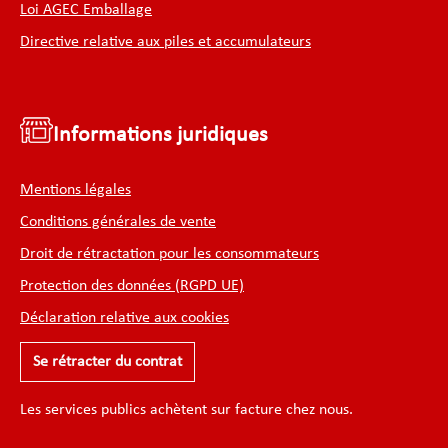
Loi AGEC Emballage
es. ©Multipick travaille avec
hniques de laser les plus
Directive relative aux piles et accumulateurs
es, pratiquement tous les
peuvent être mis sous laser.
tez pas à nous demander
: AW-
Informations juridiques
é Allen de 3mm est inclue.
uteur : 215 mm
ur du support : 185 mm
Mentions légales
e du support : 37 mm Pied
gulaire) : 145 x 145 x 145 mm
Conditions générales de vente
4 kg Mécanique de
ion première qualité « Made in
Droit de rétractation pour les consommateurs
y » de la marque ©Multipick
Protection des données (RGPD UE)
Déclaration relative aux cookies
Se rétracter du contrat
Les services publics achètent sur facture chez nous.