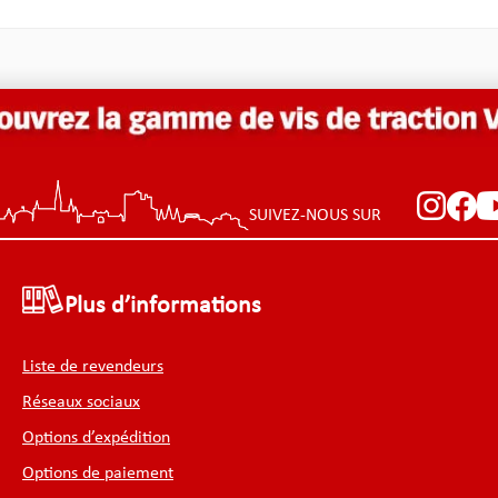
it trop extrême on peut aussi
e support avec la pince de
 inclue dans le set. La
le échancrure du porte-
e est faite sur mesure pour
s cylindres européens et
te seulement du jeu minimal.
 on fixe le cylindre avec une
etée sur le côté supérieur –
ant plus rien ne glisse et on
e concentrer complètement sur
SUIVEZ-NOUS SUR
ndre et son ouverture.
ant, aussi les utilisateurs
méricains profitent de la
ilité supplémentaire de support
Plus d’informations
ous êtes à la
che d’un cylindre
aînement de haute qualité nous
Liste de revendeurs
ecommandons les sets TCS-SET
-SET. Ils sont fabriqués
Réseaux sociaux
ultipick et complètent
ment le Centurion. Nous
Options d’expédition
ns aussi une finition à gravure
nelle. Images, dessins ou
Options de paiement
a gravure d’un nom sont