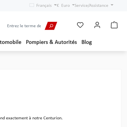
Français
€
Euro
Service/Assistance
utomobile
Pompiers & Autorités
Blog
pond exactement à notre Centurion.