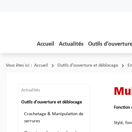
ser au contenu principal
Passer à la recherche
Passer à la navigation principale
Accueil
Actualités
Outils d'ouvertur
Vous êtes ici :
Accueil
Outils d'ouverture et déblocage
En
Mul
Actualités
Outils d'ouverture et déblocage
Fonction 
Crochetage & Manipulation de
serrures
Stylé, fo