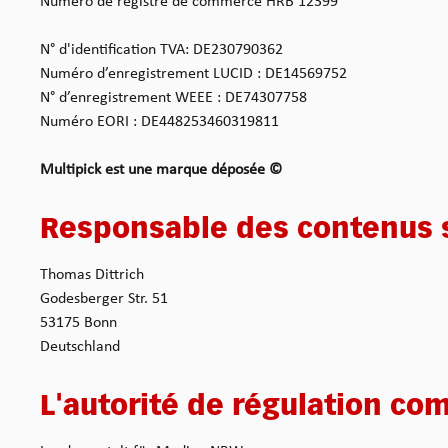
Numéro de registre de commerce HRB 12399
N° d'identification TVA: DE230790362
Numéro d’enregistrement LUCID : DE14569752
N° d’enregistrement WEEE : DE74307758
Numéro EORI : DE448253460319811
Multipick est une marque déposée ©
Responsable des contenus s
Thomas Dittrich
Godesberger Str. 51
53175 Bonn
Deutschland
L'autorité de régulation co