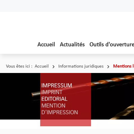
ser au contenu principal
Passer à la recherche
Passer à la navigation principale
Accueil
Actualités
Outils d'ouvertur
Vous êtes ici :
Accueil
Informations juridiques
Mentions l