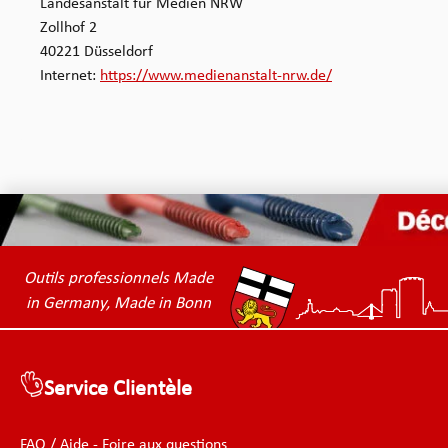
Landesanstalt für Medien NRW
Zollhof 2
40221 Düsseldorf
Internet:
https://www.medienanstalt-nrw.de/
Outils professionnels Made
in Germany, Made in Bonn
Service Clientèle
FAQ / Aide - Foire aux questions