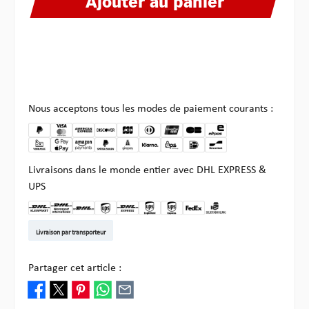
Ajouter au panier
Nous acceptons tous les modes de paiement courants :
Livraisons dans le monde entier avec DHL EXPRESS &
UPS
DHL Kleinpaket DE
DHL Warenpost Int
DHL Paket
UPS Standard EU
DHL Express
UPS Expedited
UPS EXPRESS SAVER
FedEx
Enlèvement chez Multi
Livraison par transporteur
Partager cet article :