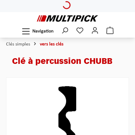
Loading...
Passer au contenu principal
Navigation
Clés simples
vers les clés
Clé à percussion CHUBB
Ignorer la galerie d'images