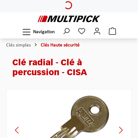
Passer au contenu principal
Navigation
Clés simples
Clés Haute sécurité
Clé radial - Clé à
percussion - CISA
Ignorer la galerie d'images