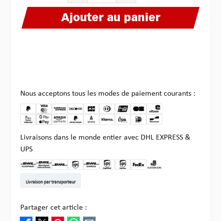
Ajouter au panier
Nous acceptons tous les modes de paiement courants :
Livraisons dans le monde entier avec DHL EXPRESS &
UPS
DHL Kleinpaket DE
DHL Warenpost Int
DHL Paket
UPS Standard EU
DHL Express
UPS Expedited
UPS EXPRESS SAVER
FedEx
Enlèvement chez Multi
Livraison par transporteur
Partager cet article :