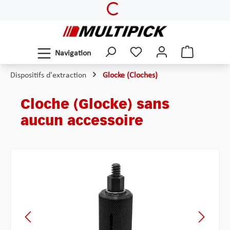
Loading...
Passer au contenu principal
Navigation
Dispositifs d'extraction
Glocke (Cloches)
Cloche (Glocke) sans
aucun accessoire
Ignorer la galerie d'images