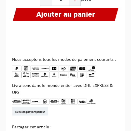
Ajouter au panier
Nous acceptons tous les modes de paiement courants :
Livraisons dans le monde entier avec DHL EXPRESS &
UPS
DHL Kleinpaket DE
DHL Warenpost Int
DHL Paket
UPS Standard EU
DHL Express
UPS Expedited
UPS EXPRESS SAVER
FedEx
Enlèvement chez Multi
Livraison par transporteur
Partager cet article :