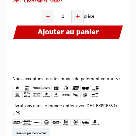
Prix TTC hors frais de livraison
Quantité de produit : Entrez la quantité souhaitée ou u
pièce
Ajouter au panier
Nous acceptons tous les modes de paiement courants :
Livraisons dans le monde entier avec DHL EXPRESS &
UPS
DHL Kleinpaket DE
DHL Warenpost Int
DHL Paket
UPS Standard EU
DHL Express
UPS Expedited
UPS EXPRESS SAVER
FedEx
Enlèvement chez Multi
Livraison par transporteur