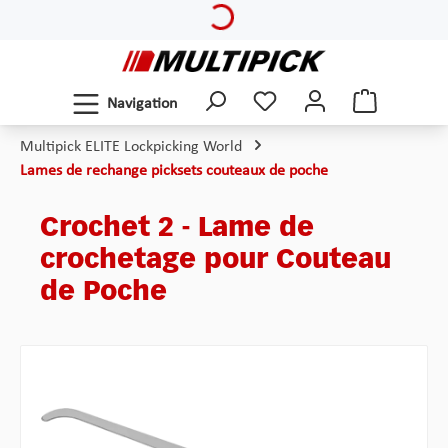
Passer au contenu principal
Navigation
Multipick ELITE Lockpicking World
Lames de rechange picksets couteaux de poche
Crochet 2 - Lame de
crochetage pour Couteau
de Poche
Ignorer la galerie d'images