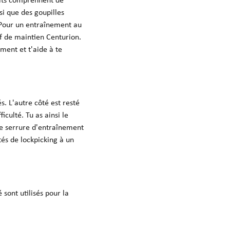
 kits comprennent de
i que des goupilles
. Pour un entraînement au
f de maintien Centurion.
ment et t'aide à te
s. L'autre côté est resté
iculté. Tu as ainsi le
ne serrure d'entraînement
tés de lockpicking à un
 sont utilisés pour la