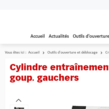
ser au contenu principal
Passer à la recherche
Passer à la navigation principale
Accueil
Actualités
Outils d'ouvertur
Vous êtes ici :
Accueil
Outils d'ouverture et déblocage
Cr
Cylindre entraînement
goup. gauchers
Ignorer la galerie d'images