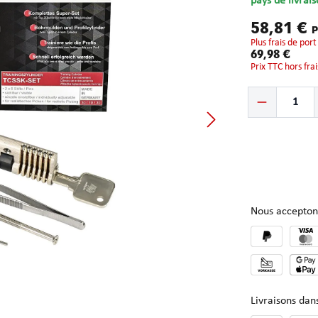
pays de livrais
58,81 €
P
plus frais de port
69,98 €
Prix TTC hors fra
Quantité de produ
Nous accepton
Livraisons da