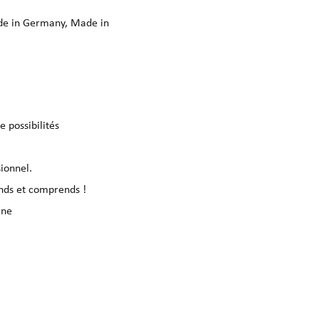
ade in Germany, Made in
 possibilités
ionnel.
nds et comprends !
gne