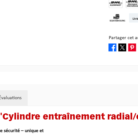
DHL Kleinpake
DHL W
Livr
Enlèvement ch
Partager cet ar
Évaluations
 "Cylindre entraînement radial/
e sécurité – unique et