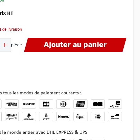
on
rix HT
is de livraison
it : Entrez la quantité souhaitée ou utilisez les boutons pour augmenter ou dimin
Ajouter au panier
pièce
s tous les modes de paiement courants :
ns le monde entier avec DHL EXPRESS & UPS