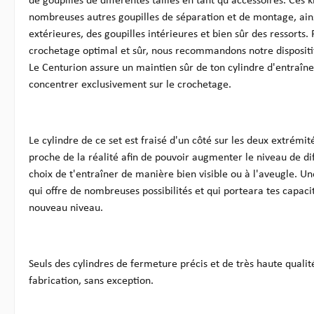
de goupilles de différentes tailles en tant qu'accessoires. Ces
nombreuses autres goupilles de séparation et de montage, ains
extérieures, des goupilles intérieures et bien sûr des ressorts
crochetage optimal et sûr, nous recommandons notre dispositi
Le Centurion assure un maintien sûr de ton cylindre d'entraîne
concentrer exclusivement sur le crochetage.
Le cylindre de ce set est fraisé d'un côté sur les deux extrémité
proche de la réalité afin de pouvoir augmenter le niveau de diff
choix de t'entraîner de manière bien visible ou à l'aveugle. U
qui offre de nombreuses possibilités et qui porteara tes capaci
nouveau niveau.
Seuls des cylindres de fermeture précis et de très haute qualité
fabrication, sans exception.