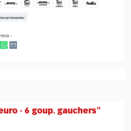
t DE
arenpost Int
DHL Paket
UPS Standard EU
DHL Express
UPS Expedited
UPS EXPRESS SAVER
FedEx
aison par transporteur
ez Multipick
ticle :
euro - 6 goup. gauchers"