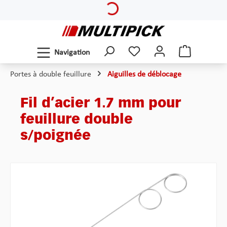
Passer au contenu principal
Navigation
Portes à double feuillure
Aiguilles de déblocage
Fil d’acier 1.7 mm pour
feuillure double
s/poignée
Ignorer la galerie d'images