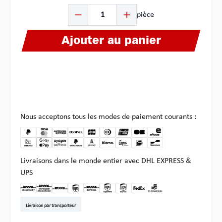
Quantité de produit : Entrez la quantité souhaitée ou u
pièce
Ajouter au panier
Nous acceptons tous les modes de paiement courants :
Livraisons dans le monde entier avec DHL EXPRESS &
UPS
DHL Kleinpaket DE
DHL Warenpost Int
DHL Paket
UPS Standard EU
DHL Express
UPS Expedited
UPS EXPRESS SAVER
FedEx
Enlèvement chez Multi
Livraison par transporteur