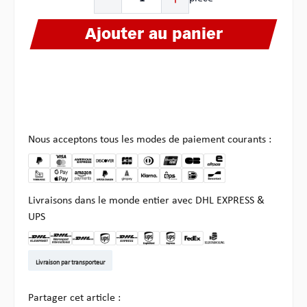
Ajouter au panier
Nous acceptons tous les modes de paiement courants :
Livraisons dans le monde entier avec DHL EXPRESS &
UPS
DHL Kleinpaket DE
DHL Warenpost Int
DHL Paket
UPS Standard EU
DHL Express
UPS Expedited
UPS EXPRESS SAVER
FedEx
Enlèvement chez Multi
Livraison par transporteur
Partager cet article :