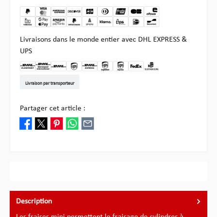
Livraisons dans le monde entier avec DHL EXPRESS &
UPS
DHL Kleinpaket DE
DHL Warenpost Int
DHL Paket
UPS Standard EU
DHL Express
UPS Expedited
UPS EXPRESS SAVER
FedEx
Enlèvement chez Multi
Livraison par transporteur
Partager cet article :
Description
Les fraises mini permettent le fraisage de cylindres à