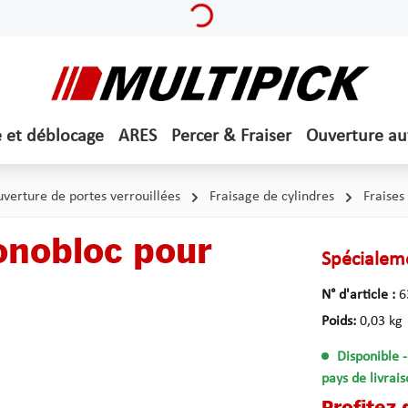
Loading...
e et déblocage
ARES
Percer & Fraiser
Ouverture a
verture de portes verrouillées
Fraisage de cylindres
Fraises
onobloc pour
Spécialem
N° d'article :
6
Poids:
0,03 kg
Disponible
pays de livrais