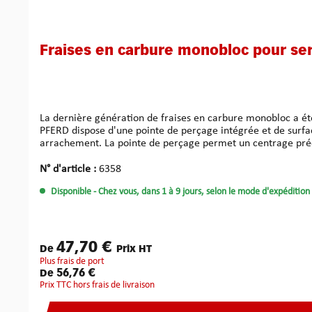
Fraises en carbure monobloc pour se
La dernière génération de fraises en carbure monobloc a été
PFERD dispose d'une pointe de perçage intégrée et de surface
arrachement. La pointe de perçage permet un centrage précis directement dans le cylindre, ce qui garantit un fraisage contrôlé et précis. La disposition spéciale des dents et la géométrie
des rainures assurent une évacuation efficace des copeaux, réduisen
d'usinage élevé, la fraise peut être utilisée très rapidement
N° d'article :
6358
contrôle élevé, ce qui constitue un avantage évident pour l'o
Disponible
- Chez vous, dans 1 à 9 jours, selon le mode d'expédition 
47,70 €
De
Prix HT
plus frais de port
56,76 €
De
Prix TTC hors frais de livraison