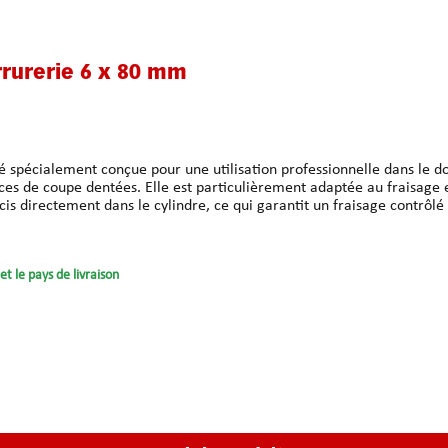
rrurerie 6 x 80 mm
 spécialement conçue pour une utilisation professionnelle dans le do
s de coupe dentées. Elle est particulièrement adaptée au fraisage eff
t l'échauffement et minimisent considérablement le risque de blocage ou de ru
 et atteint une durée de vie supérieure à la moyenne. Il en résulte un 
uverture professionnelle de cylindres profilés dans des conditions diff
et le pays de livraison