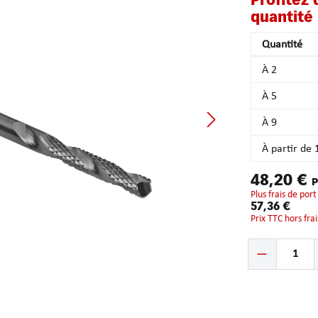
Profitez
quantité 
Quantité
À
2
À
5
À
9
À partir de
48,20 €
P
plus frais de port
57,36 €
Prix TTC hors fra
Quantité de produ