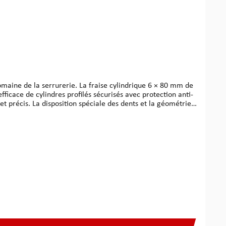
maine de la serrurerie. La fraise cylindrique 6 × 80 mm de
icace de cylindres profilés sécurisés avec protection anti-
pture de l'outil. Grâce à son rendement
travail plus rapide et plus régulier, tout en conservant un
iciles.