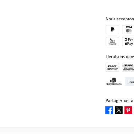
Nous accepton
Livraisons da
DHL Kleinpake
DHL W
Livr
Enlèvement ch
Partager cet ar