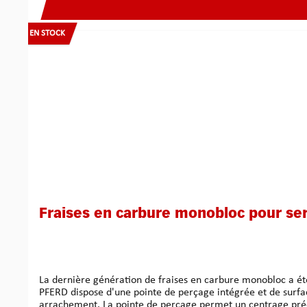
EN STOCK
Fraises en carbure monobloc pour se
La dernière génération de fraises en carbure monobloc a été
PFERD dispose d'une pointe de perçage intégrée et de surface
arrachement. La pointe de perçage permet un centrage précis directement dans le cylindre, ce qui garantit un fraisage contrôlé et précis. La disposition spéciale des dents et la géométrie