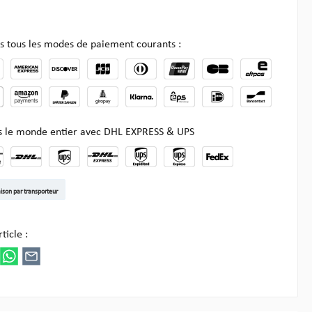
s tous les modes de paiement courants :
ns le monde entier avec DHL EXPRESS & UPS
t DE
arenpost Int
DHL Paket
UPS Standard EU
DHL Express
UPS Expedited
UPS EXPRESS SAVER
FedEx
aison par transporteur
ez Multipick
ticle :