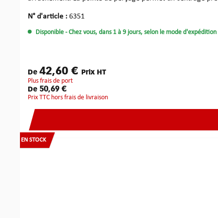
des rainures assurent une évacuation efficace des copeaux, réduisen
d'usinage élevé, la fraise peut être utilisée très rapidement
N° d'article :
6351
contrôle élevé, ce qui constitue un avantage évident pour l'o
Disponible
- Chez vous, dans 1 à 9 jours, selon le mode d'expédition 
42,60 €
De
Prix HT
plus frais de port
50,69 €
De
Prix TTC hors frais de livraison
EN STOCK