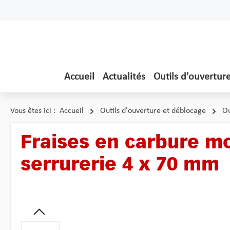
ser au contenu principal
Passer à la recherche
Passer à la navigation principale
Accueil
Actualités
Outils d'ouvertur
Vous êtes ici :
Accueil
Outils d'ouverture et déblocage
Ou
Fraises en carbure m
serrurerie 4 x 70 mm
Ignorer la galerie d'images