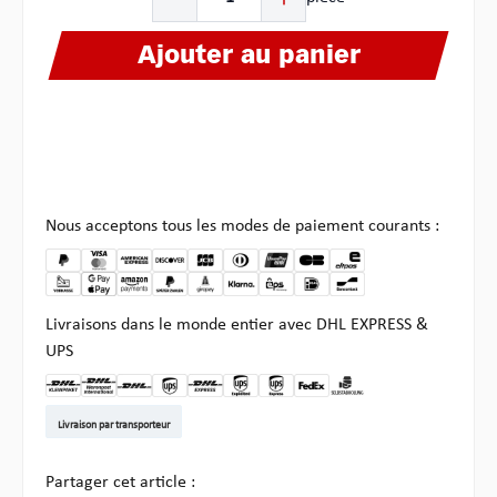
Ajouter au panier
Nous acceptons tous les modes de paiement courants :
Livraisons dans le monde entier avec DHL EXPRESS &
UPS
DHL Kleinpaket DE
DHL Warenpost Int
DHL Paket
UPS Standard EU
DHL Express
UPS Expedited
UPS EXPRESS SAVER
FedEx
Enlèvement chez Multi
Livraison par transporteur
Partager cet article :