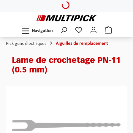
Loading...
Passer au contenu principal
Navigation
Pick guns électriques
Aiguilles de remplacement
Lame de crochetage PN-11
(0.5 mm)
Ignorer la galerie d'images