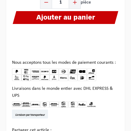
pièce
Ajouter au panier
Nous acceptons tous les modes de paiement courants :
Livraisons dans le monde entier avec DHL EXPRESS &
UPS
DHL Kleinpaket DE
DHL Warenpost Int
DHL Paket
UPS Standard EU
DHL Express
UPS Expedited
UPS EXPRESS SAVER
FedEx
Enlèvement chez Multi
Livraison par transporteur
Partager cet article :