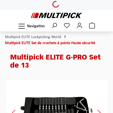
Loading...
Passer au contenu principal
Navigation
Multipick ELITE Lockpicking World
Multipick ELITE Set de crochets à points Haute sécurité
Multipick ELITE G-PRO Set
de 13
Ignorer la galerie d'images