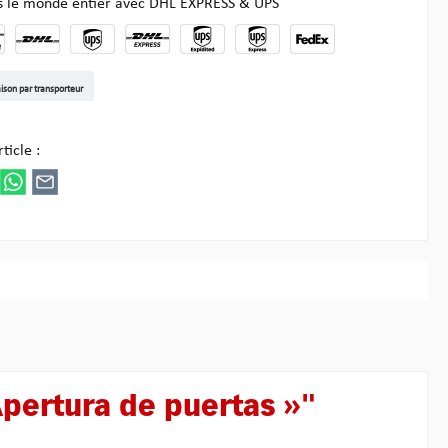
ns le monde entier avec DHL EXPRESS & UPS
t DE
arenpost Int
DHL Paket
UPS Standard EU
DHL Express
UPS Expedited
UPS EXPRESS SAVER
FedEx
aison par transporteur
ez Multipick
ticle :
Apertura de puertas »"