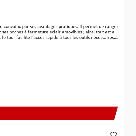
ses poches à fermeture éclair amovibles ; ainsi tout est à
 tour facilite l’accès rapide à tous les outils nécessaires.
cteur, fixé par velcro est à commander séparément. Le sac à
0 x 30 mmPoids à vide : env. 4,0 kg La livraison