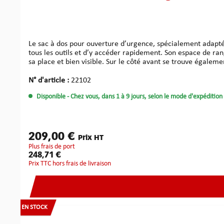
Le sac à dos pour ouverture d’urgence, spécialement adapté pour services pompiers. Ce sac à dos léger et particulièrement solide c
tous les outils et d’y accéder rapidement. Son espace de ra
sa place et bien visible. Sur le côté avant se trouve égaleme
Le sac à dos d’urgence dispose d’un système de portage de 
dos pour ouverture d’urgence, article 22102 est livré sans outils. Matériel : matériel plastique High-tech, solide et résistant à l‘eauCouleur : noir, avec bandes réflectr
N° d'article :
22102
extérieures : env. 520 x 400 x 160 mmDimensions intérieures : e
Disponible
- Chez vous, dans 1 à 9 jours, selon le mode d'expédition 
se fait sans l'étiquette scratch et sans Poches modules - Ces produits peuvent être commandé sépar
individuel du sac à dos. Pour les services pomp
209,00 €
Prix HT
plus frais de port
248,71 €
Prix TTC hors frais de livraison
EN STOCK