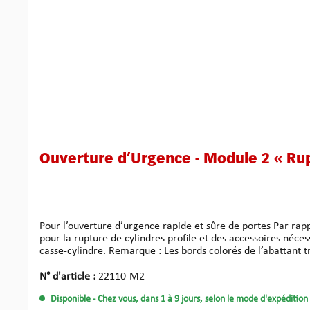
Ouverture d’Urgence - Module 2 « Rup
Pour l’ouverture d’urgence rapide et sûre de portes Par rapport à notre module 1 « Extraction », nous avons équipé notre module 1 « Rupture » de notre casse-cylindre Power Pull Cracker
pour la rupture de cylindres profile et des accessoires néces
casse-cylindre. Remarque : Les bords colorés de l’a
N° d'article :
22110-M2
Disponible
- Chez vous, dans 1 à 9 jours, selon le mode d'expédition 