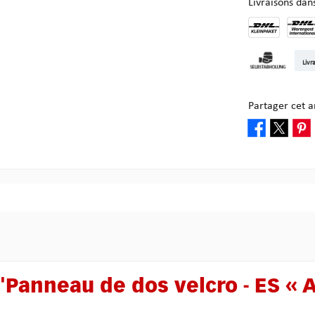
Livraisons da
DHL Kleinpake
DHL W
Livr
Enlèvement ch
Partager cet ar
 "Panneau de dos velcro - ES « 