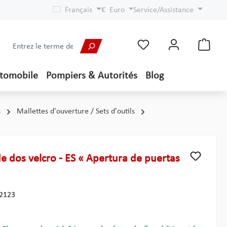
Français
€
Euro
Service/Assistance
utomobile
Pompiers & Autorités
Blog
s
Mallettes d'ouverture / Sets d'outils
 dos velcro - ES « Apertura de puertas
2123