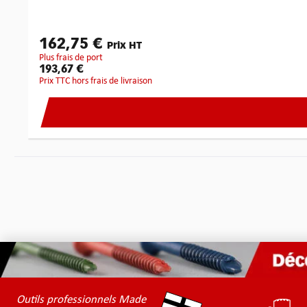
162,75 €
Prix HT
plus frais de port
193,67 €
Prix TTC hors frais de livraison
Outils professionnels Made