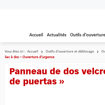
ser au contenu principal
Passer à la recherche
Passer à la navigation principale
Accueil
Actualités
Outils d'ouvertur
Vous êtes ici :
Accueil
Outils d'ouverture et déblocage
Ou
Sac à dos – Ouverture d‘urgence
Panneau de dos velcro
de puertas »
Ignorer la galerie d'images