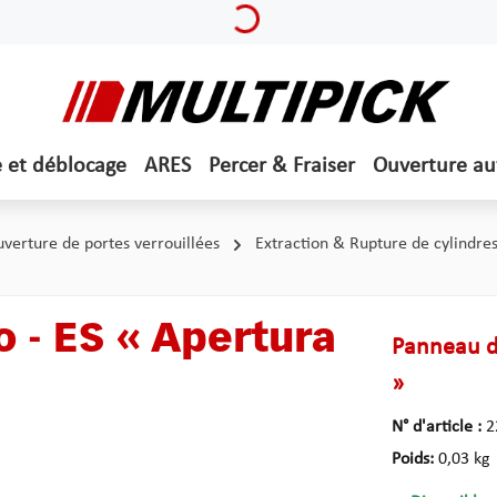
e et déblocage
ARES
Percer & Fraiser
Ouverture a
verture de portes verrouillées
Extraction & Rupture de cylindre
 - ES « Apertura
Panneau de
»
N° d'article :
2
Poids:
0,03 kg