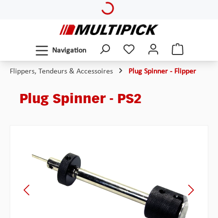
Loading...
Passer au contenu principal
Navigation
Flippers, Tendeurs & Accessoires
Plug Spinner - Flipper
Plug Spinner - PS2
Ignorer la galerie d'images