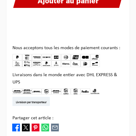
Ajouter au panier
Nous acceptons tous les modes de paiement courants :
Livraisons dans le monde entier avec DHL EXPRESS &
UPS
DHL Kleinpaket DE
DHL Warenpost Int
DHL Paket
UPS Standard EU
DHL Express
UPS Expedited
UPS EXPRESS SAVER
FedEx
Enlèvement chez Multi
Livraison par transporteur
Partager cet article :