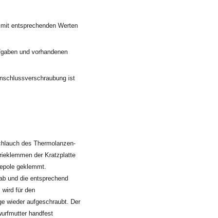
e mit entsprechenden Werten
ufgaben und vorhandenen
Anschlussverschraubung ist
schlauch des Thermolanzen-
rieklemmen der Kratzplatte
riepole geklemmt.
ab und die entsprechend
wird für den
 wieder aufgeschraubt. Der
urfmutter handfest