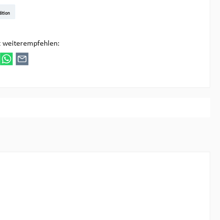
t DE
arenpost Int
DHL Paket
UPS Standard
DHL Express
UPS Expedited
UPS EXPRESS SAVER
FedEx
ition
ultipick
t weiterempfehlen: