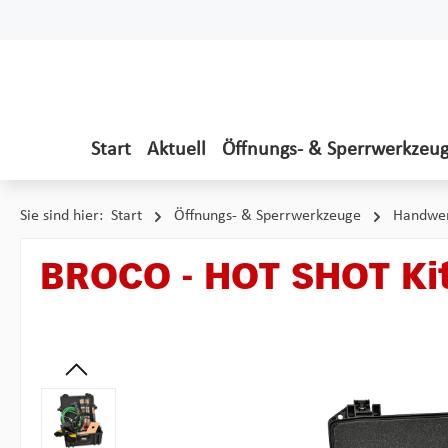
 Hauptinhalt springen
Zur Suche springen
Zur Hauptnavigation springen
Start
Aktuell
Öffnungs- & Sperrwerkzeu
Sie sind hier:
Start
Öffnungs- & Sperrwerkzeuge
Handwer
BROCO - HOT SHOT Ki
Bildergalerie überspringen