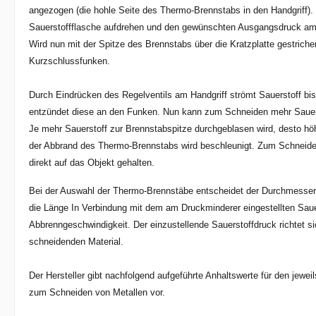
angezogen (die hohle Seite des Thermo-Brennstabs in den Handgriff). J
Sauerstoffflasche aufdrehen und den gewünschten Ausgangsdruck am 
Wird nun mit der Spitze des Brennstabs über die Kratzplatte gestriche
Kurzschlussfunken.
Durch Eindrücken des Regelventils am Handgriff strömt Sauerstoff bi
entzündet diese an den Funken. Nun kann zum Schneiden mehr Saue
Je mehr Sauerstoff zur Brennstabspitze durchgeblasen wird, desto höh
der Abbrand des Thermo-Brennstabs wird beschleunigt. Zum Schneiden
direkt auf das Objekt gehalten.
Bei der Auswahl der Thermo-Brennstäbe entscheidet der Durchmesser 
die Länge In Verbindung mit dem am Druckminderer eingestellten Saue
Abbrenngeschwindigkeit. Der einzustellende Sauerstoffdruck richtet 
schneidenden Material.
Der Hersteller gibt nachfolgend aufgeführte Anhaltswerte für den jewei
zum Schneiden von Metallen vor.