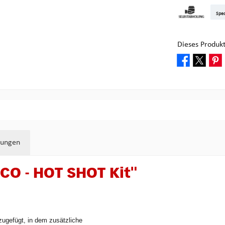
DHL Kleinpake
DHL W
Sped
Abholung bei M
Dieses Produk
tungen
CO - HOT SHOT Kit"
zugefügt, in dem zusätzliche