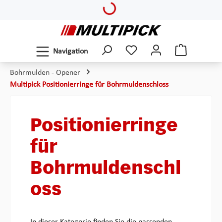
Loading...
Zum Hauptinhalt springen
Navigation
Bohrmulden - Opener
Multipick Positionierringe für Bohrmuldenschloss
Positionierringe
für
Bohrmuldenschl
oss