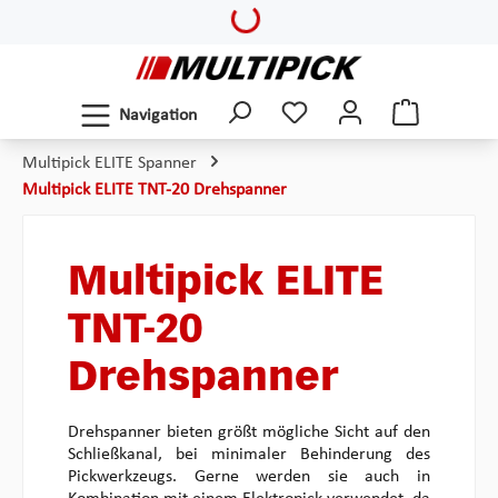
Loading...
Zum Hauptinhalt springen
Navigation
Multipick ELITE Spanner
Multipick ELITE TNT-20 Drehspanner
Multipick ELITE
TNT-20
Drehspanner
Drehspanner bieten größt mögliche Sicht auf den
Schließkanal, bei minimaler Behinderung des
Pickwerkzeugs. Gerne werden sie auch in