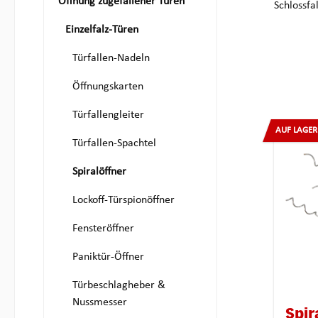
Öffnung zugefallener Türen
Schlossfa
Einzelfalz-Türen
Türfallen-Nadeln
Öffnungskarten
Türfallengleiter
AUF LAGER
Türfallen-Spachtel
Spiralöffner
Lockoff-Türspionöffner
Fensteröffner
Paniktür-Öffner
Türbeschlagheber &
Nussmesser
Spir