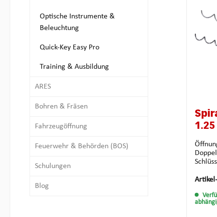
Türzarg
Werkze
Optische Instrumente &
Öffnun
Beleuchtung
Türen 
anlieg
Einfach
Quick-Key Easy Pro
mit nu
Spiral
Training & Ausbildung
gut ge
ARES
Bohren & Fräsen
Spir
1.25
Fahrzeugöffnung
Öffnun
Feuerwehr & Behörden (BOS)
Doppelfa
Schlüs
Schulungen
einer z
diesen
Artikel
Blog
hochwe
Verf
in sehr
abhängi
zerstör
Handha