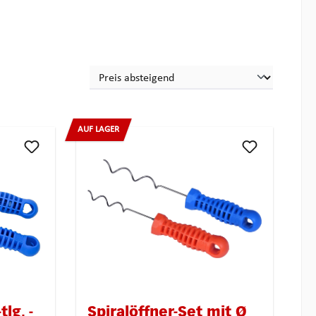
AUF LAGER
tlg. -
Spiralöffner-Set mit Ø