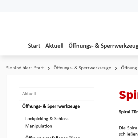
 Hauptinhalt springen
Zur Suche springen
Zur Hauptnavigation springen
Start
Aktuell
Öffnungs- & Sperrwerkzeu
Sie sind hier:
Start
Öffnungs- & Sperrwerkzeuge
Öffnung 
Spi
Aktuell
Öffnungs- & Sperrwerkzeuge
Spiral Tü
Lockpicking & Schloss-
Manipulation
Die Spira
schließe