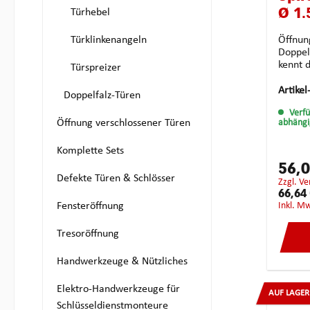
Türhebel
Ø 1.
Türklinkenangeln
Öffnun
Doppelfalztüren
kennt 
Türspreizer
Doppel
Spiral
Artikel
Doppelfalz-Türen
Federst
Verf
Fällen
Öffnung verschlossener Türen
abhängi
zerstör
Handha
Komplette Sets
Werkze
zwisch
56,
eingedr
Defekte Türen & Schlösser
zzgl. V
trifft.
66,64
dann z
Fensteröffnung
inkl. M
entste
Dichtg
Tresoröffnung
Beschä
Das Set
Handwerkzeuge & Nützliches
geform
rechts
Elektro-Handwerkzeuge für
2 vers
AUF LAGER
1,5 un
Schlüsseldienstmonteure