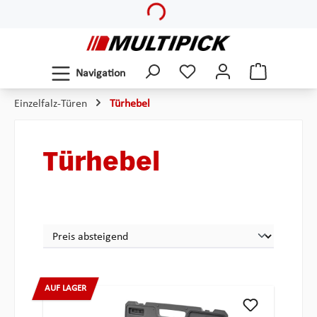
Zum Hauptinhalt springen
Navigation
Einzelfalz-Türen
Türhebel
Türhebel
AUF LAGER