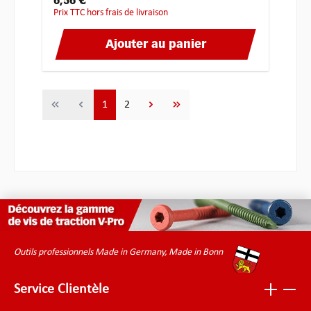
6,56 €
Prix TTC hors frais de livraison
Ajouter au panier
Page
Page
1
2
Outils professionnels Made in Germany, Made in Bonn
Service Clientèle