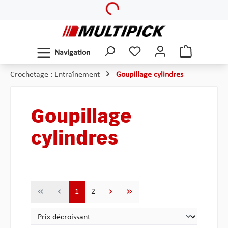
Loading...
Passer au contenu principal
Navigation
Crochetage : Entraînement
Goupillage cylindres
Goupillage
cylindres
Page
Page
1
2