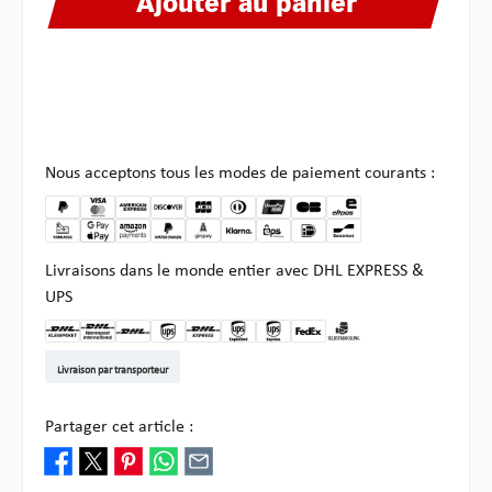
Ajouter au panier
Nous acceptons tous les modes de paiement courants :
Livraisons dans le monde entier avec DHL EXPRESS &
UPS
DHL Kleinpaket DE
DHL Warenpost Int
DHL Paket
UPS Standard EU
DHL Express
UPS Expedited
UPS EXPRESS SAVER
FedEx
Enlèvement chez Multi
Livraison par transporteur
Partager cet article :