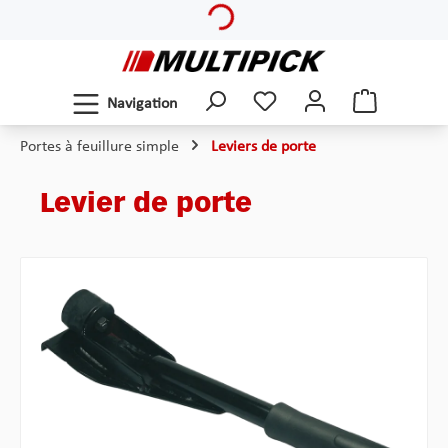
Passer au contenu principal
Navigation
Portes à feuillure simple
Leviers de porte
Levier de porte
Ignorer la galerie d'images