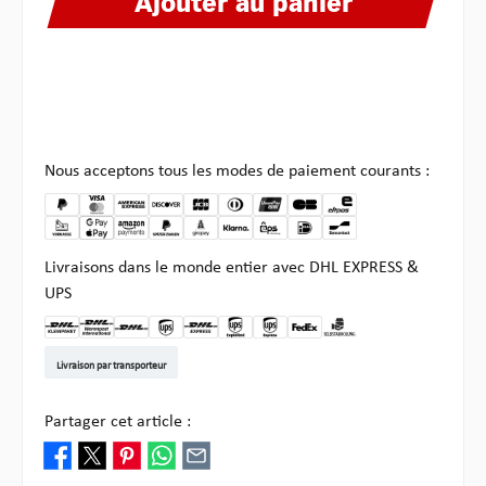
Ajouter au panier
Nous acceptons tous les modes de paiement courants :
Livraisons dans le monde entier avec DHL EXPRESS &
UPS
DHL Kleinpaket DE
DHL Warenpost Int
DHL Paket
UPS Standard EU
DHL Express
UPS Expedited
UPS EXPRESS SAVER
FedEx
Enlèvement chez Multi
Livraison par transporteur
Partager cet article :