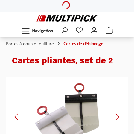
Passer au contenu principal
Navigation
Portes à double feuillure
Cartes de déblocage
Cartes pliantes, set de 2
Ignorer la galerie d'images