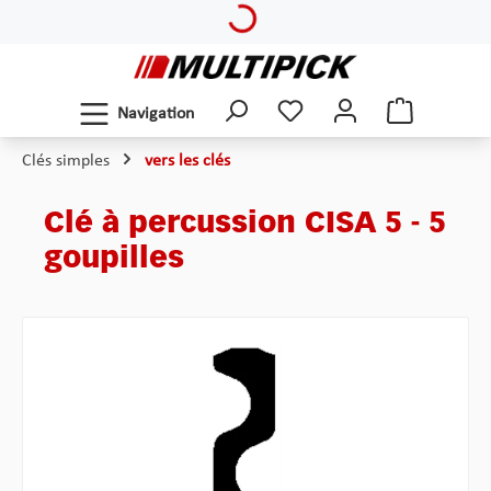
Loading...
Passer au contenu principal
Navigation
Clés simples
vers les clés
Clé à percussion CISA 5 - 5
goupilles
Ignorer la galerie d'images