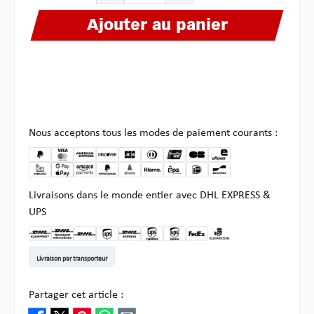
Ajouter au panier
Nous acceptons tous les modes de paiement courants :
Livraisons dans le monde entier avec DHL EXPRESS &
UPS
DHL Kleinpaket DE
DHL Warenpost Int
DHL Paket
UPS Standard EU
DHL Express
UPS Expedited
UPS EXPRESS SAVER
FedEx
Enlèvement chez Multi
Livraison par transporteur
Partager cet article :