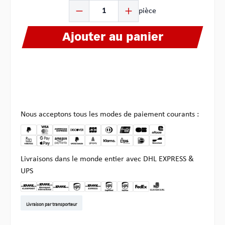
Quantité de produit : Entrez la quantité souhaitée ou u
pièce
Ajouter au panier
Nous acceptons tous les modes de paiement courants :
Livraisons dans le monde entier avec DHL EXPRESS &
UPS
DHL Kleinpaket DE
DHL Warenpost Int
DHL Paket
UPS Standard EU
DHL Express
UPS Expedited
UPS EXPRESS SAVER
FedEx
Enlèvement chez Multi
Livraison par transporteur