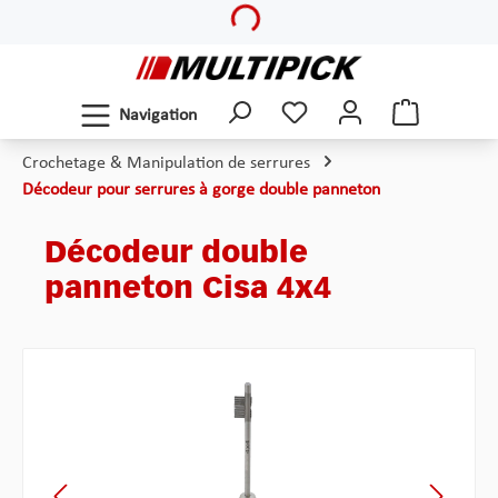
Loading...
Passer au contenu principal
Navigation
Crochetage & Manipulation de serrures
Décodeur pour serrures à gorge double panneton
Décodeur double
panneton Cisa 4x4
Ignorer la galerie d'images