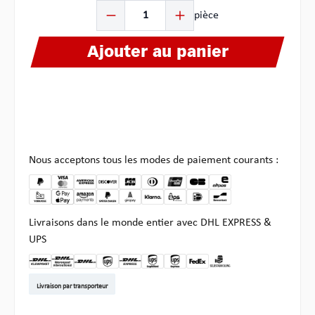
Quantité de produit : Entrez la quantité souhaitée ou u
pièce
Ajouter au panier
Nous acceptons tous les modes de paiement courants :
Livraisons dans le monde entier avec DHL EXPRESS &
UPS
DHL Kleinpaket DE
DHL Warenpost Int
DHL Paket
UPS Standard EU
DHL Express
UPS Expedited
UPS EXPRESS SAVER
FedEx
Enlèvement chez Multi
Livraison par transporteur