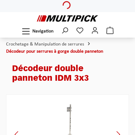
Loading...
Passer au contenu principal
Navigation
Crochetage & Manipulation de serrures
Décodeur pour serrures à gorge double panneton
Décodeur double
panneton IDM 3x3
Ignorer la galerie d'images