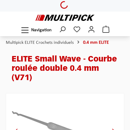
Loading...
Passer au contenu principal
Navigation
Multipick ELITE Crochets individuels
0.4 mm ELITE
ELITE Small Wave - Courbe
roulée double 0.4 mm
(V71)
Ignorer la galerie d'images