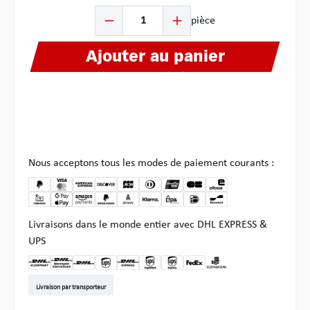
Quantité de produit : Entrez la quantité souhaitée ou u
pièce
Ajouter au panier
Nous acceptons tous les modes de paiement courants :
Livraisons dans le monde entier avec DHL EXPRESS &
UPS
DHL Kleinpaket DE
DHL Warenpost Int
DHL Paket
UPS Standard EU
DHL Express
UPS Expedited
UPS EXPRESS SAVER
FedEx
Enlèvement chez Multi
Livraison par transporteur