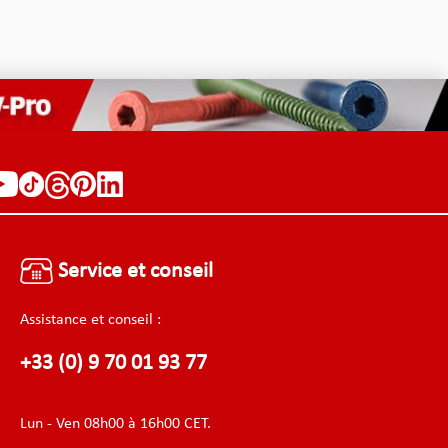
Service et conseil
Assistance et conseil :
+33 (0) 9 70 01 93 77
Lun - Ven 08h00 à 16h00 CET.