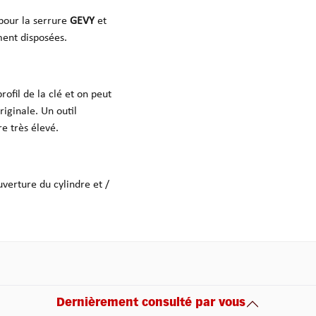
pour la serrure
GEVY
et
ment disposées.
rofil de la clé et on peut
riginale. Un outil
re très élevé.
ouverture du cylindre et /
Dernièrement consulté par vous