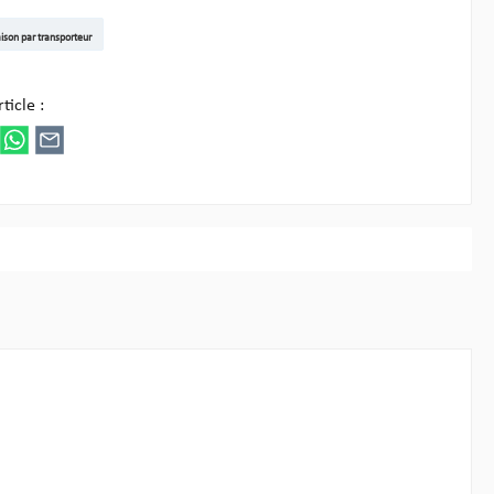
t DE
arenpost Int
DHL Paket
UPS Standard EU
DHL Express
UPS Expedited
UPS EXPRESS SAVER
FedEx
aison par transporteur
ez Multipick
ticle :