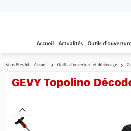
ser au contenu principal
Passer à la recherche
Passer à la navigation principale
Accueil
Actualités
Outils d'ouvertur
Vous êtes ici :
Accueil
Outils d'ouverture et déblocage
Cr
GEVY Topolino Décod
Ignorer la galerie d'images