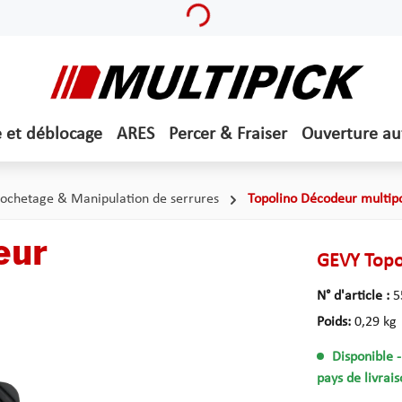
Loading...
e et déblocage
ARES
Percer & Fraiser
Ouverture a
ochetage & Manipulation de serrures
Topolino Décodeur multipo
eur
GEVY Topo
N° d'article :
5
Poids:
0,29 kg
Disponible
pays de livrais