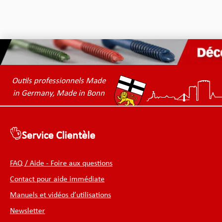
Outils professionnels Made
in Germany, Made in Bonn
Service Clientèle
FAQ / Aide - Foire aux questions
Contact pour aide immédiate
Manuels et vidéos d’utilisations
Newsletter