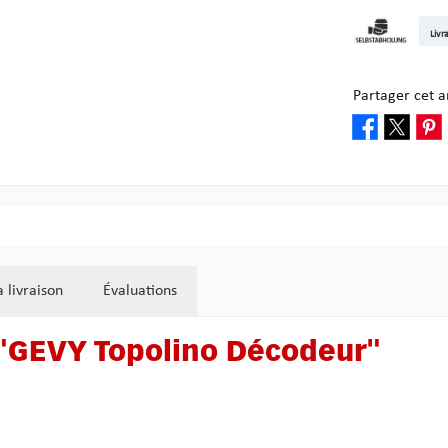
DHL Kleinpake
DHL W
Livr
Enlèvement ch
Partager cet ar
 livraison
Évaluations
t "GEVY Topolino Décodeur"