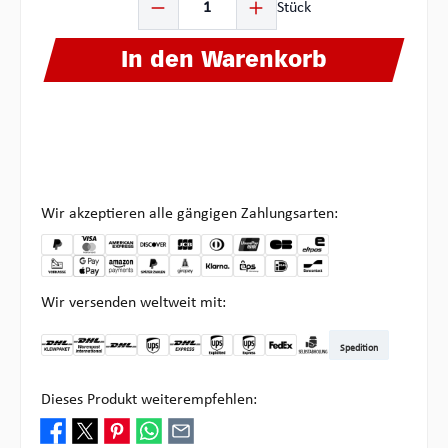
Stück
In den Warenkorb
Wir akzeptieren alle gängigen Zahlungsarten:
Wir versenden weltweit mit:
Spedition
DHL Kleinpaket DE
DHL Warenpost Int
DHL Paket
UPS Standard
DHL Express
UPS Expedited
UPS EXPRESS SAVER
FedEx
Abholung bei Multipick
Dieses Produkt weiterempfehlen: