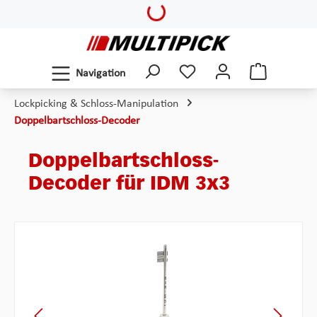
Loading...
Zum Hauptinhalt springen
Navigation
Lockpicking & Schloss-Manipulation
Doppelbartschloss-Decoder
Doppelbartschloss-
Decoder für IDM 3x3
Bildergalerie überspringen