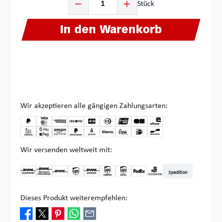
Stück
In den Warenkorb
Wir akzeptieren alle gängigen Zahlungsarten:
Wir versenden weltweit mit:
Spedition
DHL Kleinpaket DE
DHL Warenpost Int
DHL Paket
UPS Standard
DHL Express
UPS Expedited
UPS EXPRESS SAVER
FedEx
Abholung bei Multipick
Dieses Produkt weiterempfehlen: