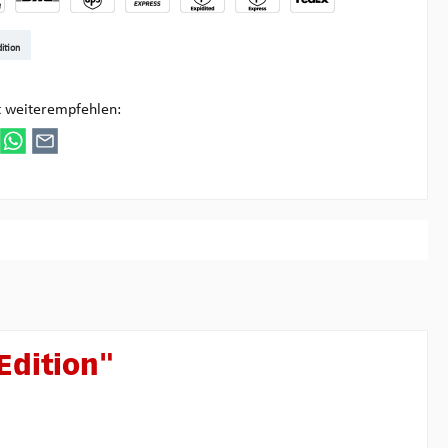
t DE
arenpost Int
DHL Paket
UPS Standard
DHL Express
UPS Expedited
UPS EXPRESS SAVER
FedEx
ition
ultipick
t weiterempfehlen:
Edition"