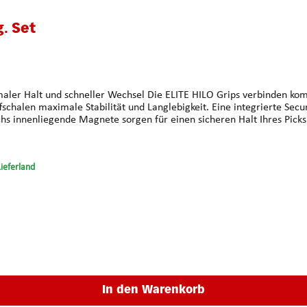
ternen
g. Set
verbinden kompromisslose Funktionalität mit durchdachtem Design.
ffschalen maximale Stabilität und Langlebigkeit. Eine integrierte Secu
öhe inklusive Einzelpick: 7 mm Material:
Lieferland
Kunststoff Farbe: Schwarz Passend für alle Multipick Elite Picks (0.4 / 0.5 / 0.6 mm)
In den Warenkorb