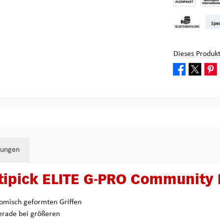
DHL Kleinpake
DHL W
Sped
Abholung bei M
Dieses Produk
tungen
ipick ELITE G-PRO Community 
nomisch geformten Griffen
gerade bei größeren