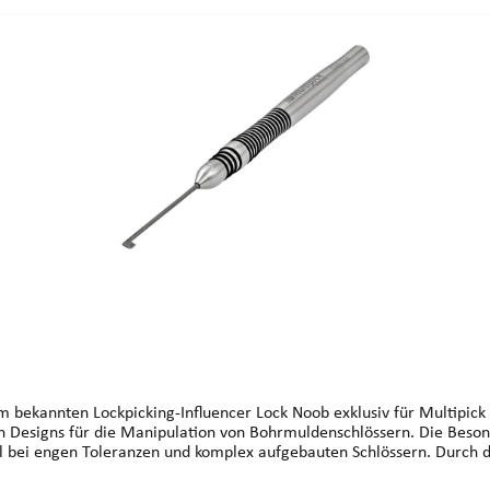
 bekannten Lockpicking-Influencer Lock Noob exklusiv für Multipick
n Bohrmuldenschlössern. Die Besonderheit liegt in der Ausrichtung: Das Flag liegt fluchtend mit
al bei engen Toleranzen und komplex aufgebauten Schlössern. Durch d
ist insbesondere bei Hochsicherheits-Bohrmuldenschlössern mit meh