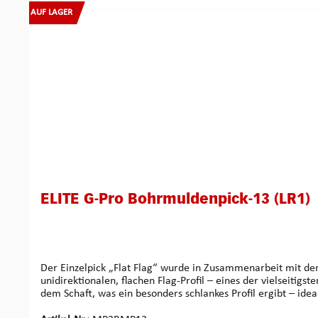
AUF LAGER
ELITE G-Pro Bohrmuldenpick-13 (LR1)
Der Einzelpick „Flat Flag“ wurde in Zusammenarbeit mit dem
unidirektionalen, flachen Flag-Profil – eines der vielseitigsten Designs für die Manipulation vo
dem Schaft, was ein besonders schlankes Profil ergibt – ide
ansteuern, ohne die Drehmomentwirkung zu verlieren. Das 