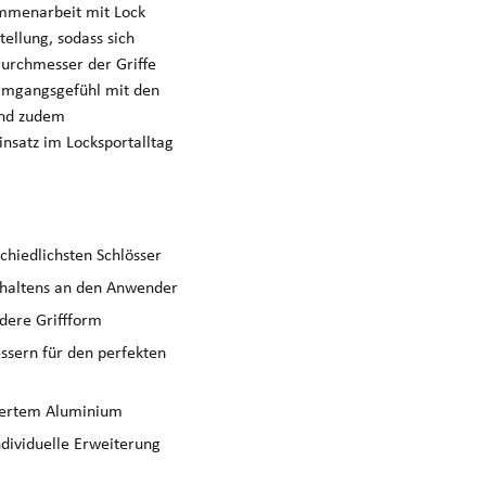
sammenarbeit mit Lock
tellung, sodass sich
Durchmesser der Griffe
 Umgangsgefühl mit den
ind zudem
nsatz im Locksportalltag
schiedlichsten Schlösser
rhaltens an den Anwender
ndere Griffform
essern für den perfekten
miertem Aluminium
ndividuelle Erweiterung