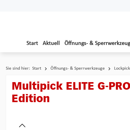
 Hauptinhalt springen
Zur Suche springen
Zur Hauptnavigation springen
Start
Aktuell
Öffnungs- & Sperrwerkzeu
Sie sind hier:
Start
Öffnungs- & Sperrwerkzeuge
Lockpick
Multipick ELITE G-P
Edition
Bildergalerie überspringen