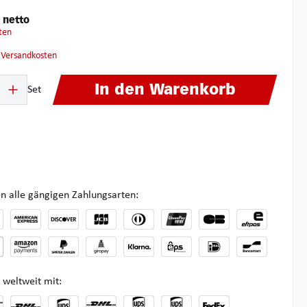
€
netto
ten
. Versandkosten
ib den gewünschten Wert ein oder benutze die Schaltflächen um die Anzahl zu 
In den Warenkorb
Set
n alle gängigen Zahlungsarten:
 weltweit mit: