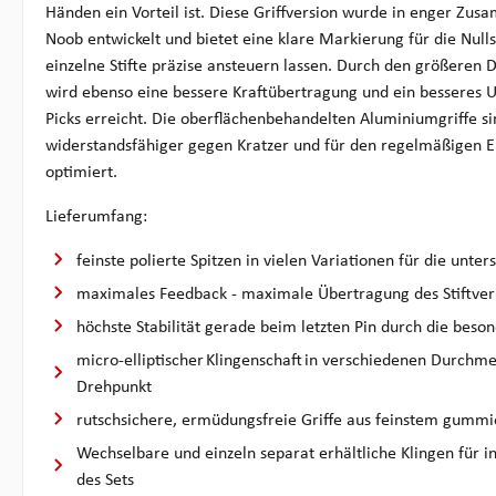
Händen ein Vorteil ist. Diese Griffversion wurde in enger Zu
Noob entwickelt und bietet eine klare Markierung für die Nulls
einzelne Stifte präzise ansteuern lassen. Durch den größeren 
wird ebenso eine bessere Kraftübertragung und ein besseres
Picks erreicht. Die oberflächenbehandelten Aluminiumgriffe s
widerstandsfähiger gegen Kratzer und für den regelmäßigen Ei
optimiert.
Lieferumfang:
feinste polierte Spitzen in vielen Variationen für die unter
maximales Feedback - maximale Übertragung des Stiftve
höchste Stabilität gerade beim letzten Pin durch die beso
micro-elliptischer Klingenschaft in verschiedenen Durchm
Drehpunkt
rutschsichere, ermüdungsfreie Griffe aus feinstem gum
Wechselbare und einzeln separat erhältliche Klingen für i
des Sets