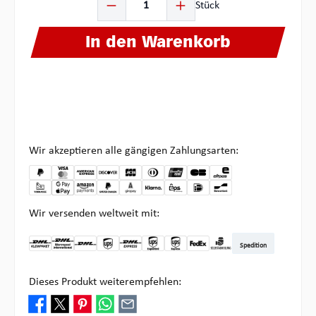
Stück
In den Warenkorb
Wir akzeptieren alle gängigen Zahlungsarten:
Wir versenden weltweit mit:
Spedition
DHL Kleinpaket DE
DHL Warenpost Int
DHL Paket
UPS Standard
DHL Express
UPS Expedited
UPS EXPRESS SAVER
FedEx
Abholung bei Multipick
Dieses Produkt weiterempfehlen: