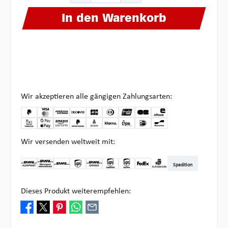
In den Warenkorb
Wir akzeptieren alle gängigen Zahlungsarten:
Wir versenden weltweit mit:
Spedition
DHL Kleinpaket DE
DHL Warenpost Int
DHL Paket
UPS Standard
DHL Express
UPS Expedited
UPS EXPRESS SAVER
FedEx
Abholung bei Multipick
Dieses Produkt weiterempfehlen: